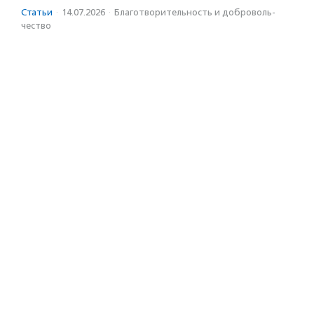
Статьи
·
14.07.2026
·
Благотвори­тель­ность и доброволь­
чест­во