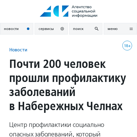
Перейти
к
содержанию
новости
сервисы
поиск
меню
18+
Новости
Почти 200 человек
прошли профилактику
заболеваний
в Набережных Челнах
Центр профилактики социально
опасных заболеваний, который