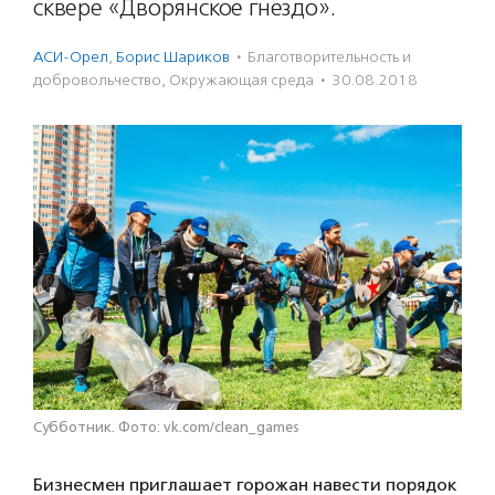
сквере «Дворянское гнездо».
АСИ-Орел
,
Борис Шариков
·
Благотвори­тель­ность и
доброволь­чест­во
,
Окружающая среда
·
30.08.2018
Субботник. Фото: vk.com/clean_games
Бизнесмен приглашает горожан навести порядок