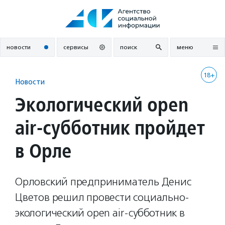
Перейти
к
содержанию
новости
сервисы
поиск
меню
18+
Новости
Экологический open
air-субботник пройдет
в Орле
Орловский предприниматель Денис
Цветов решил провести социально-
экологический open air-субботник в