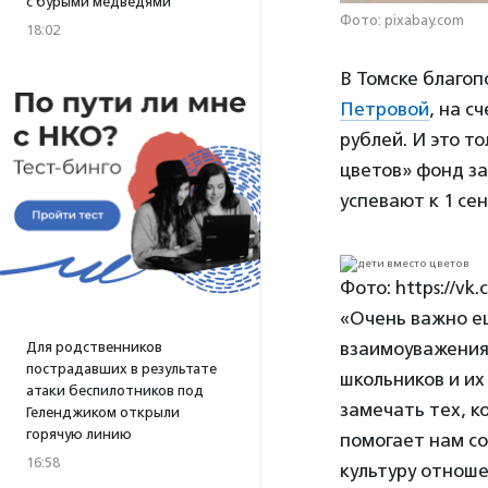
с бурыми медведями
Фото: pixabay.com
18:02
В Томске благоп
Петровой
, на с
рублей. И это т
цветов» фонд за
успевают к 1 се
Фото: https://vk
«Очень важно ещ
взаимоуважения
Для родственников
пострадавших в результате
школьников и их
атаки беспилотников под
замечать тех, к
Геленджиком открыли
горячую линию
помогает нам с
16:58
культуру отнош