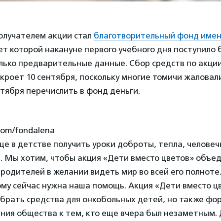
олучателем акции стал
благотворительный фонд име
чет которой накануне первого учебного дня поступило 
олько предварительные данные. Сбор средств по акци
кроет 10 сентября, поскольку многие томичи жаловали
нтября перечислить в фонд деньги.
.com/fondalena
е в детстве получить уроки доброты, тепла, человеч
. Мы хотим, чтобы акция «Дети вместо цветов» объед
 родителей в желании видеть мир во всей его полноте.
ому сейчас нужна наша помощь. Акция «Дети вместо ц
обрать средства для онкобольных детей, но также фо
ения общества к тем, кто еще вчера был незаметным.