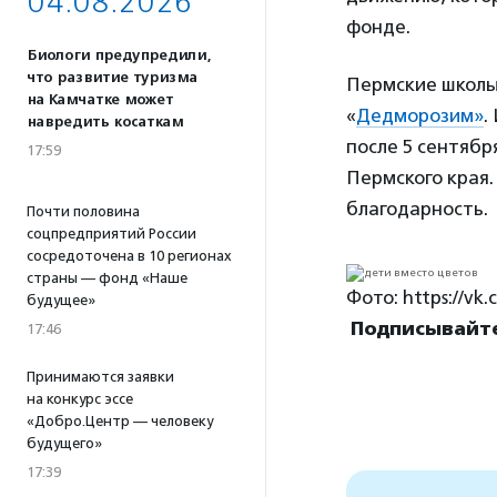
04.08.2026
фонде.
Биологи предупредили,
что развитие туризма
Пермские школы
на Камчатке может
«
Дедморозим»
.
навредить косаткам
после 5 сентябр
17:59
Пермского края.
благодарность.
Почти половина
соцпредприятий России
сосредоточена в 10 регионах
страны — фонд «Наше
Фото: https://v
будущее»
Подписывайтес
17:46
Принимаются заявки
на конкурс эссе
«Добро.Центр — человеку
будущего»
17:39