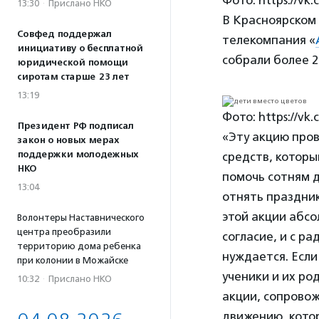
13:30
·
Прислано НКО
В Красноярском
Совфед поддержал
телекомпания «
инициативу о бесплатной
собрали более 2
юридической помощи
сиротам старше 23 лет
13:19
Фото: https://vk
Президент РФ подписал
«Эту акцию пров
закон о новых мерах
поддержки молодежных
средств, которы
НКО
помочь сотням д
13:04
отнять праздник
этой акции абсо
Волонтеры Наставнического
центра преобразили
согласие, и с р
территорию дома ребенка
нуждается. Если
при колонии в Можайске
ученики и их ро
10:32
·
Прислано НКО
акции, сопрово
движению, котор