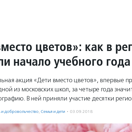
место цветов»: как в ре
ли начало учебного года
льная акция «Дети вместо цветов», впервые 
дной из московских школ, за четыре года знач
графию. В ней приняли участие десятки регио
ь и доброволь­чест­во
,
Семья и дети
·
03.09.2018