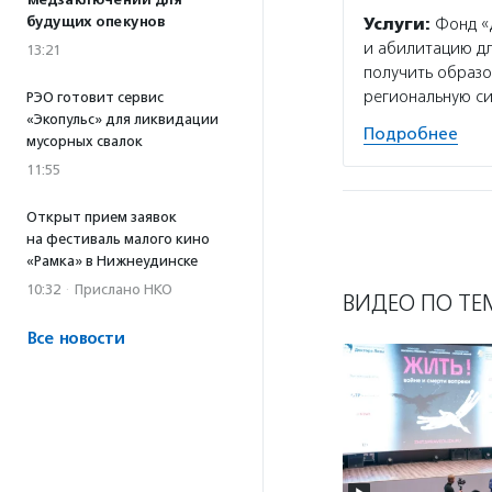
медзаключений для
будущих опекунов
Услуги:
Фонд «Д
и абилитацию дл
13:21
получить образо
региональную си
РЭО готовит сервис
«Экопульс» для ликвидации
Подробнее
мусорных свалок
11:55
Открыт прием заявок
на фестиваль малого кино
«Рамка» в Нижнеудинске
10:32
·
Прислано НКО
ВИДЕО ПО ТЕ
Все новости