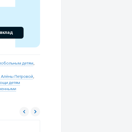
 вклад
лобольным детям
,
 Алёны Петровой
,
ощи детям
иченными
«Харысхал» («Милосердие»)