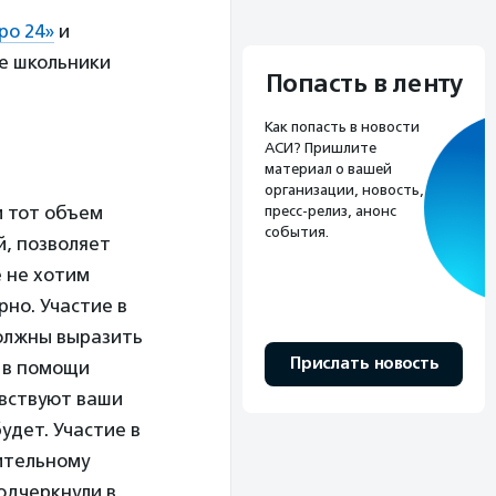
ро 24»
и
ие школьники
Попасть в ленту
Как попасть в новости
АСИ? Пришлите
материал о вашей
организации, новость,
и тот объем
пресс-релиз, анонс
события.
й, позволяет
е не хотим
но. Участие в
должны выразить
Прислать новость
о в помощи
увствуют ваши
удет. Участие в
ительному
одчеркнули в