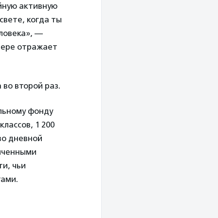
ойную активную
свете, когда ты
еловека», —
 мере отражает
 во второй раз.
ельному фонду
лассов, 1 200
во дневной
ниченными
и, чьи
тами.