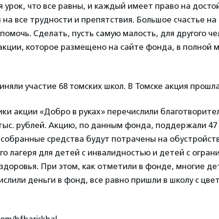
 урок, что все равны, и каждый имеет право на дост
 на все трудности и препятствия. Большое счастье на 
помочь. Сделать, пусть самую малость, для другого ч
акции, которое размещено на сайте фонда, в полной
риняли участие 68 томских школ. В Томске акция прошла
ики акции «Добро в руках» перечислили благотворит
тыс. рублей. Акцию, по данным фонда, поддержали 47 к
е собранные средства будут потрачены на обустройст
о лагеря для детей с инвалидностью и детей с огра
доровья. При этом, как отметили в фонде, многие дет
слили деньги в фонд, все равно пришли в школу с цве
com/bfhariskhal