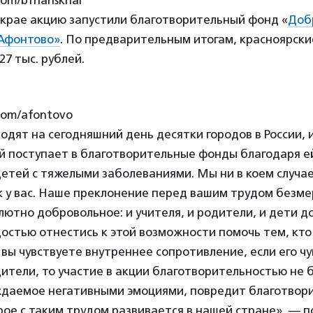
 крае акцию запустили благотворительный фонд «
Доб
Афонтово»
. По предварительным итогам, красноярск
27 тыс. рублей.
.com/afontovo
одят на сегодняшний день десятки городов в России, 
й поступает в благотворительные фонды благодаря е
етей с тяжелыми заболеваниями. Мы ни в коем случа
 у вас. Наше преклонение перед вашим трудом безмер
лютно добровольное: и учителя, и родители, и дети 
адостью отнестись к этой возможности помочь тем, кт
 вы чувствуете внутреннее сопротивление, если его ч
дители, то участие в акции благотворительностью не б
ждаемое негативными эмоциями, повредит благотвор
ое с таким трудом развивается в нашей стране», — п