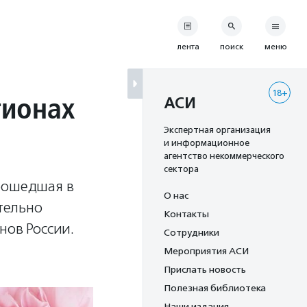
лента
поиск
меню
18+
гионах
АСИ
Экспертная организация
и информационное
агентство некоммерческого
сектора
прошедшая в
О нас
ительно
Контакты
нов России.
Сотрудники
Мероприятия АСИ
Прислать новость
Полезная библиотека
Наши издания