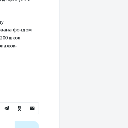
ду
дована фондом
 200 школ
флажок-