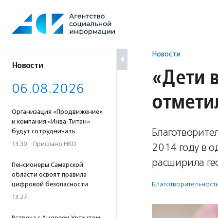
Перейти
к
содержанию
Новости
Новости
«Дети в
06.08.2026
отмети
Организация «Продвижение»
и компания «Инва-Титан»
Благотворите
будут сотрудничать
13:30
·
Прислано НКО
2014 году в о
расширила гео
Пенсионеры Самарской
области освоят правила
Благотвори­тель­ност
цифровой безопасности
13:27
Встреча с Андреем Ургантом