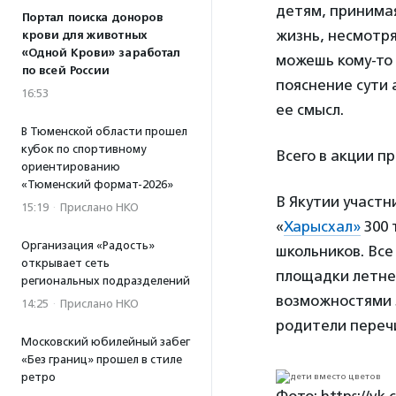
детям, принимая
Портал поиска доноров
жизнь, несмотря
крови для животных
«Одной Крови» заработал
можешь кому-то 
по всей России
пояснение сути 
16:53
ее смысл.
В Тюменской области прошел
кубок по спортивному
Всего в акции п
ориентированию
«Тюменский формат-2026»
В Якутии участн
15:19
·
Прислано НКО
«
Харысхал»
300 
Организация «Радость»
школьников. Вс
открывает сеть
площадки летнег
региональных подразделений
возможностями з
14:25
·
Прислано НКО
родители перечи
Московский юбилейный забег
«Без границ» прошел в стиле
ретро
Фото: https://vk.