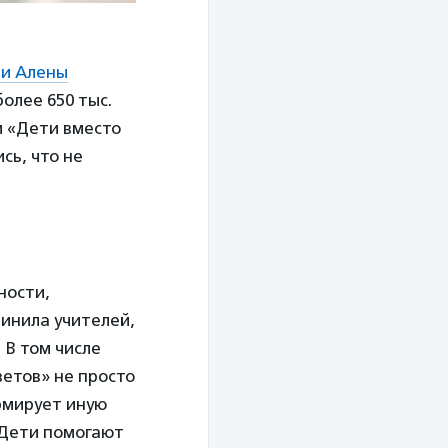
ни Алены
более 650 тыс.
и «Дети вместо
сь, что не
ности,
инила учителей,
 В том числе
ветов» не просто
рмирует иную
 Дети помогают