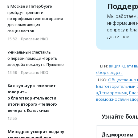
Поддерж
В Москве и Петербурге
пройдут тренинги
Мы работаем, 
по профилактике выгорания
информация и
для помогающих
вопросу в бла
специалистов
достигнем
15:32
·
Прислано НКО
Уникальный спектакль
о первой помощи «Гореть
звездой» покажут в Пушкино
ТЕГИ:
акция «Дети в
сбор средств
13:58
·
Прислано НКО
НКО:
Общественно 
Как культура помогает
Благотворительный 
говорить
«Дедморозим»
,
Бла
о благотворительности:
возможностями здор
итоги второго «Теплого
вечера с Кольским»
Узнайте боль
13:55
Минздрав ускорит выдачу
Дедморозим