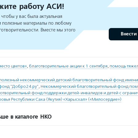
ите работу АСИ!
чтобы у вас была актуальная
 полезные материалы по любому
готворительности. Вместе мы этого
Внести
место цветов»
,
благотворительные акции к 1 сентября
,
помощь тяже
полезный некоммерческий детский благотворительный фонд имени
фонд "Добро24.ру"
,
Некоммерческий благотворительный фонд пом
готворительный фонд поддержки детей-инвалидов и детей с огран
овья Республики Саха (Якутия) «Харысхал» («Милосердие»)
ше в каталоге НКО