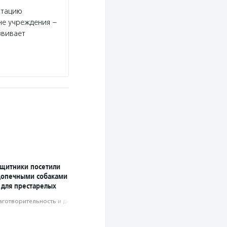
итацию
Услуги:
БФ «Харысхал» консультирует семьи с
не учреждения –
культурные мероприятия и благотворительные 
звивает
внедряет новые формы адресной помощи детя
Подробнее
ащитники посетили
допечными собаками
 для престарелых
аготвори­тель­ность и доброволь­чест­во