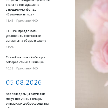
стала лотом аукциона
в поддержку фонда
«Бумажная птица»
11:45
·
Прислано НКО
В ОП РФ предложили
установить ежегодные
выплаты на сборы в школу
11:24
Стихобиатлон «Км/вслух»
соберет семьи в Липецке
10:32
·
Прислано НКО
05.08.2026
Автовладельцы Камчатки
могут получить стикеры
о правилах добрососедства