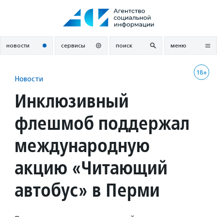
Перейти
к
содержанию
новости
сервисы
поиск
меню
18+
Новости
Инклюзивный
флешмоб поддержал
международную
акцию «Читающий
автобус» в Перми