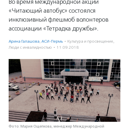
Во время международной акции
«Читающий автобус» состоялся
инклюзивный флешмоб волонтеров
ассоциации «Тетрадка дружбы».
Арина Галашова
,
АСИ-Пермь
·
Культура и просвещение
,
Люди с инвалидностью
·
11.09.2018
Фото: Мария Ощепкова, менеджер Международной