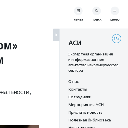
лента
поиск
меню
18+
ном»
АСИ
м
Экспертная организация
и информационное
агентство некоммерческого
сектора
О нас
Контакты
ональности,
Сотрудники
Мероприятия АСИ
Прислать новость
Полезная библиотека
Наши издания