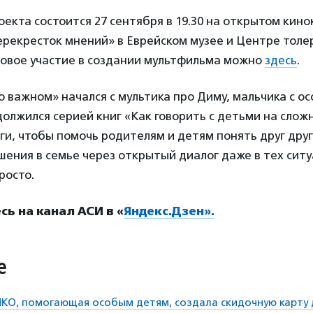
екта состоится 27 сентября в 19.30 на открытом кин
ерекресток мнений» в Еврейском музее и Центре толе
овое участие в создании мультфильма можно
здесь
.
 важном» начался с мультика про Диму, мальчика с о
должился серией книг «Как говорить с детьми на слож
ги, чтобы помочь родителям и детям понять друг друг
ения в семье через открытый диалог даже в тех ситу
росто.
ь на канал АСИ в «
Яндекс.Дзен».
е
НКО, помогающая особым детям, создала скидочную карту 