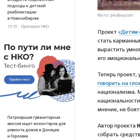
подходы к детской
реабилитации
Фото: pixabay.com
в Новосибирске
13:15
·
Прислано НКО
Проект
«Детям 
стать карманны
вырастить умног
его эмоциональн
Теперь проект,
говорить на сл
национализма. 
национальности,
мнение, не боят
Патриаршая гуманитарная
миссия ищет волонтеров для
Автор проекта
ремонта домов в Донецке
собрать средств
и Горловке