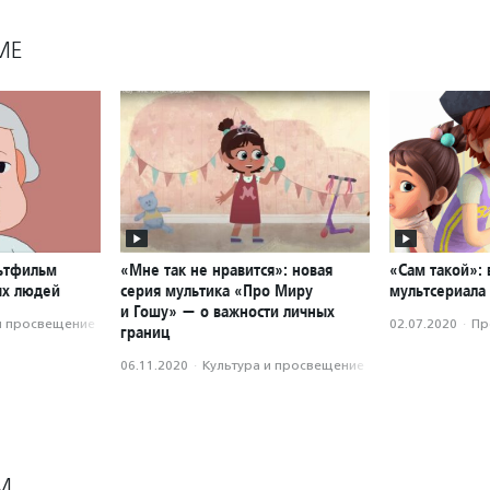
МЕ
льтфильм
«Мне так не нравится»: новая
«Сам такой»: 
ых людей
серия мультика «Про Миру
мультсериала
и Гошу» — о важности личных
и просвещение
02.07.2020
·
Пр
границ
06.11.2020
·
Культура и просвещение
М