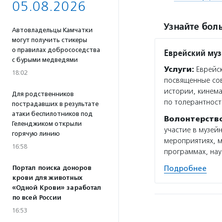
05.08.2026
Узнайте боль
Автовладельцы Камчатки
могут получить стикеры
о правилах добрососедства
Еврейский муз
с бурыми медведями
Услуги:
Еврейск
18:02
посвященные сов
истории, кинема
Для родственников
по толерантност
пострадавших в результате
атаки беспилотников под
Волонтерств
Геленджиком открыли
участие в музей
горячую линию
мероприятиях, м
16:58
программах, нау
Портал поиска доноров
Подробнее
крови для животных
«Одной Крови» заработал
по всей России
16:53