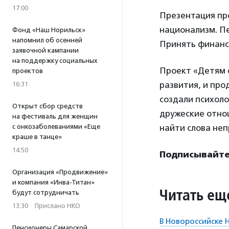
17:00
Презентация про
национализм. П
Фонд «Наш Норильск»
напомнил об осенней
Принять финанс
заявочной кампании
на поддержку социальных
Проект «Детям о
проектов
развития, и про
16:31
создали психоло
Открыт сбор средств
дружеские отнош
на фестиваль для женщин
с онкозаболеваниями «Еще
найти слова неп
краше в танце»
14:50
Подписывайтес
Организация «Продвижение»
и компания «Инва-Титан»
Читать ещ
будут сотрудничать
13:30
·
Прислано НКО
В Новороссийске 
Пенсионеры Самарской