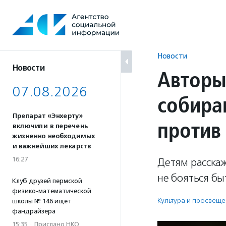
Перейти
к
содержанию
Новости
Новости
Авторы
07.08.2026
собира
Препарат «Энхерту»
против
включили в перечень
жизненно необходимых
и важнейших лекарств
16:27
Детям расска
не бояться бы
Клуб друзей пермской
физико-математической
Культура и просвещ
школы № 146 ищет
фандрайзера
15:35
·
Прислано НКО