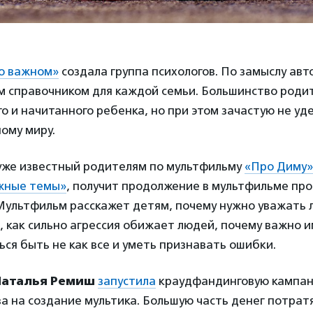
о важном»
создала группа психологов. По замыслу авт
м справочником для каждой семьи. Большинство роди
о и начитанного ребенка, но при этом зачастую не у
ому миру.
 уже известный родителям по мультфильму
«Про Диму»
ожные темы»
, получит продолжение в мультфильме про
Мультфильм расскажет детям, почему нужно уважать 
 как сильно агрессия обижает людей, почему важно и
ься быть не как все и уметь признавать ошибки.
Наталья Ремиш
запустила
краудфандинговую кампан
а на создание мультика. Большую часть денег потрат