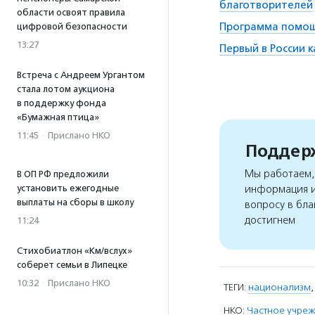
благотворителей
области освоят правила
Программа помощи
цифровой безопасности
13:27
Первый в России 
Встреча с Андреем Ургантом
стала лотом аукциона
в поддержку фонда
«Бумажная птица»
11:45
·
Прислано НКО
Поддерж
Мы работаем, 
В ОП РФ предложили
установить ежегодные
информация и
выплаты на сборы в школу
вопросу в бла
достигнем
11:24
Стихобиатлон «Км/вслух»
соберет семьи в Липецке
10:32
·
Прислано НКО
ТЕГИ:
национализм
НКО:
Частное учреж