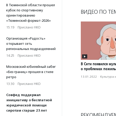
В Тюменской области прошел
кубок по спортивному
ВИДЕО ПО ТЕ
ориентированию
«Тюменский формат-2026»
15:19
·
Прислано НКО
Организация «Радость»
открывает сеть
региональных подразделений
14:25
·
Прислано НКО
В Сети появился му
Московский юбилейный забег
о проблемах пожил
«Без границ» прошел в стиле
13.01.2022
·
Культура 
ретро
13:30
·
Прислано НКО
Совфед поддержал
инициативу о бесплатной
юридической помощи
сиротам старше 23 лет
РЕКОМЕНДУЕ