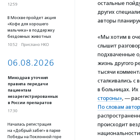
остальные пойду
12:59
других специали
В Москве пройдет акция
авторы планирую
«Кофе для хорошего
мальчика» в поддержку
«Мы хотим в оче
бездомных животных
10:52
·
Прислано НКО
слышит разговор
подхваченные о
06.08.2026
жизнь другого р
тысячи коммента
Минздрав уточнил
сталкивались с
правила передачи
в больницах. Их
пациентам
незарегистрированных
стороны»
, — ра
в России препаратов
По словам авто
17:30
распространенн
происходит везд
Началась регистрация
на «Добрый забег» в парке
национальности 
Победы на Поклонной горе