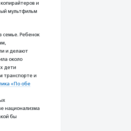
, копирайтеров и
овый мультфильм
в семье. Ребенок
ам,
ли и делают
ила около
их дети
м транспорте и
лика «По обе
мых
ве национализма
акой бы