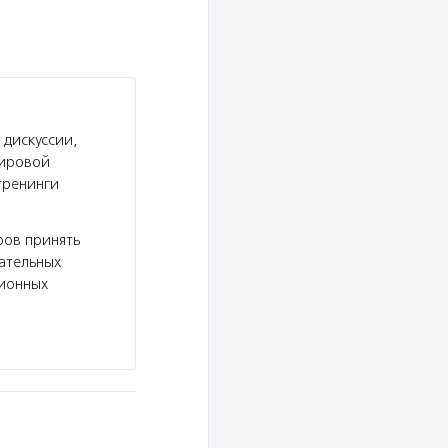
 дискуссии,
мировой
тренинги
ров принять
вательных
сионных