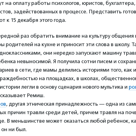
т на оплату работы психологов, юристов, бухгалтера
стов, задействованных в процессе. Представить гот
т к 15 декабря этого года.
редной раз обратить внимание на культуру общения 
ы родителей на кухне и приносит эти слова в школу. Т
дноклассниками, они нередко запускают машину трав
ебенка невыносимой. Я получила сотни писем и сохран
риев в сети, где мамы делились историями того, как 
 враждебностью на площадках, в школах, общественно
 истории легли в основу сценария нового мультика и
ро
ссказывает Ремиш.
ров
, другая этническая принадлежность — одна из са
ых причин травли среди детей, причем травля на поч
е. В меньшинстве может оказаться любой ребенок, к
он ни был.