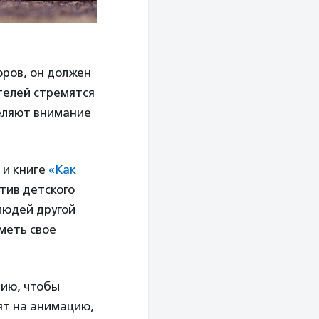
оров, он должен
телей стремятся
деляют внимание
и книге
«Как
тив детского
людей другой
меть свое
ию, чтобы
ят на анимацию,