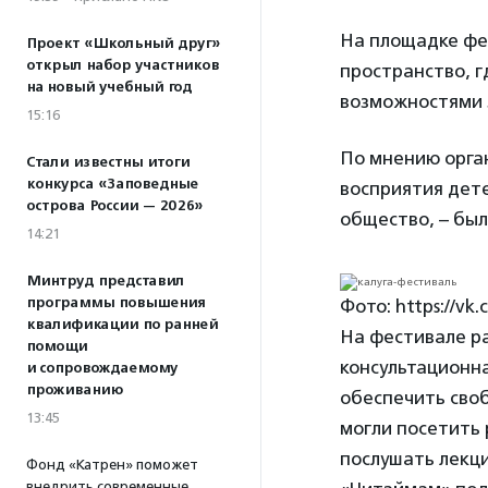
На площадке фе
Проект «Школьный друг»
открыл набор участников
пространство, 
на новый учебный год
возможностями з
15:16
По мнению орга
Стали известны итоги
конкурса «Заповедные
восприятия дете
острова России — 2026»
общество, – был
14:21
Минтруд представил
программы повышения
Фото: https://vk
квалификации по ранней
На фестивале ра
помощи
консультационн
и сопровождаемому
проживанию
обеспечить сво
13:45
могли посетить 
послушать лекци
Фонд «Катрен» поможет
внедрить современные