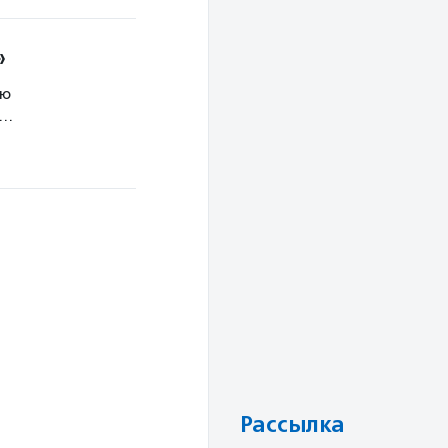
»
ню
в…
Рассылка