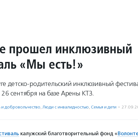
ге прошел инклюзивный
аль «Мы есть!»
уге детско-родительский инклюзивный фести
 26 сентября на базе Арены КТЗ.
ь и доброволь­чест­во
,
Люди с инвалидностью
,
Семья и дети
·
27.09.
стиваль
калужский благотворительный фонд «
Волонте