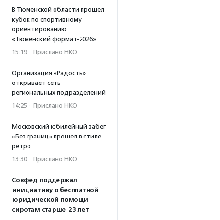
В Тюменской области прошел
кубок по спортивному
ориентированию
«Тюменский формат-2026»
15:19
·
Прислано НКО
Организация «Радость»
открывает сеть
региональных подразделений
14:25
·
Прислано НКО
Московский юбилейный забег
«Без границ» прошел в стиле
ретро
13:30
·
Прислано НКО
Совфед поддержал
инициативу о бесплатной
юридической помощи
сиротам старше 23 лет