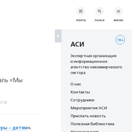
лента
поиск
меню
18+
АСИ
Экспертная организация
и информационное
агентство некоммерческого
сектора
валь «Мы
О нас
Контакты
Сотрудники
2018
Мероприятия АСИ
Прислать новость
Полезная библиотека
ры – детям
».
Наши издания