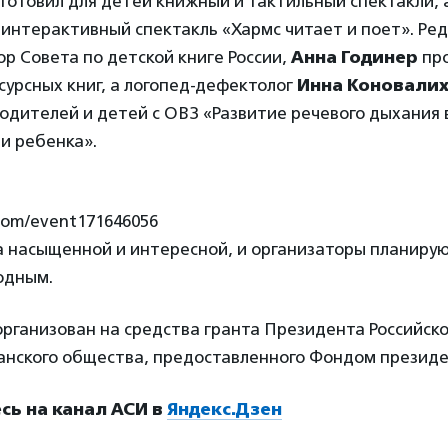
отовил для детей книжный и тактильный спектакли, 
интерактивный спектакль «Хармс читает и поет». Ред
ор Совета по детской книге России,
Анна Годинер
пр
урсных книг, а логопед-дефектолог
Инна Коновали
одителей и детей с ОВЗ «Развитие речевого дыхания 
и ребенка».
.com/event171646056
 насыщенной и интересной, и организаторы планирую
одным.
организован на средства гранта Президента Российск
анского общества, предоставленного Фондом президе
ь на канал АСИ в
Яндекс.Дзен