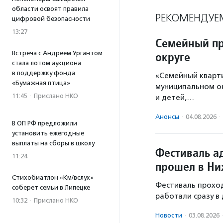
области освоят правила
РЕКОМЕНДУЕ
цифровой безопасности
13:27
Семейный пр
Встреча с Андреем Ургантом
округе
стала лотом аукциона
в поддержку фонда
«Семейный кварт
«Бумажная птица»
муниципальном ок
11:45
·
Прислано НКО
и детей,…
Анонсы
·
04.08.2026
·
В ОП РФ предложили
установить ежегодные
выплаты на сборы в школу
Фестиваль а
11:24
прошел в Ни
Стихобиатлон «Км/вслух»
Фестиваль проходи
соберет семьи в Липецке
работали сразу в
10:32
·
Прислано НКО
Новости
·
03.08.2026