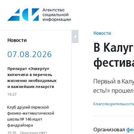
Перейти
к
содержанию
Новости
Новости
В Калу
07.08.2026
фестив
Препарат «Энхерту»
включили в перечень
Первый в Кал
жизненно необходимых
и важнейших лекарств
есть!» прошел
16:27
Благотвори­тель­ност
Клуб друзей пермской
физико-математической
школы № 146 ищет
фандрайзера
Организовал
фе
15:35
·
Прислано НКО