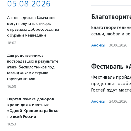
05.08.2026
Благотворит
Автовладельцы Камчатки
могут получить стикеры
Благотворительны
о правилах добрососедства
семьи, любви и в
с бурыми медведями
18:02
Анонсы
·
30.06.2026
·
Для родственников
пострадавших в результате
Фестиваль «
атаки беспилотников под
Геленджиком открыли
Фестиваль пройде
горячую линию
представят особ
16:58
Гостей ждут маст
Портал поиска доноров
Анонсы
·
24.06.2026
·
крови для животных
«Одной Крови» заработал
по всей России
16:53