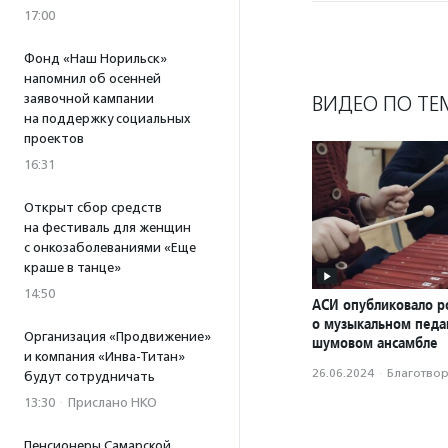
17:00
Фонд «Наш Норильск»
напомнил об осенней
заявочной кампании
ВИДЕО ПО ТЕ
на поддержку социальных
проектов
16:31
Открыт сбор средств
на фестиваль для женщин
с онкозаболеваниями «Еще
краше в танце»
14:50
АСИ опубликовало р
о музыкальном педаг
Организация «Продвижение»
шумовом ансамбле
и компания «Инва-Титан»
26.06.2024
·
Благотвори
будут сотрудничать
13:30
·
Прислано НКО
Пенсионеры Самарской