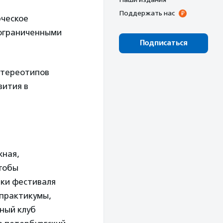
Поддержать нас
рческое
 ограниченными
Подписаться
стереотипов
вития в
жная,
чтобы
ики фестиваля
 практикумы,
жный клуб