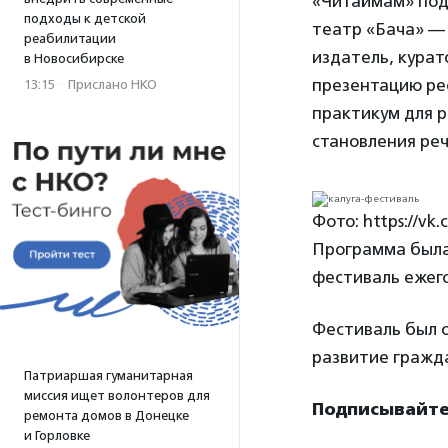
«Читаймам» подг
подходы к детской
театр «Бача» — 
реабилитации
издатель, курат
в Новосибирске
презентацию рес
13:15
·
Прислано НКО
практикум для р
становления реч
Фото: https://vk
Программа была
фестиваль ежег
Фестиваль был 
развитие гражд
Патриаршая гуманитарная
миссия ищет волонтеров для
Подписывайтес
ремонта домов в Донецке
и Горловке