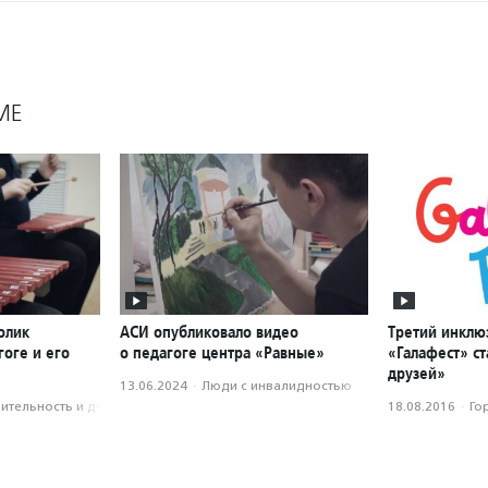
МЕ
олик
АСИ опубликовало видео
Третий инклю
оге и его
о педагоге центра «Равные»
«Галафест» с
друзей»
13.06.2024
·
Люди с инвалидностью
­тель­ность и доброволь­чест­во
18.08.2016
·
Го