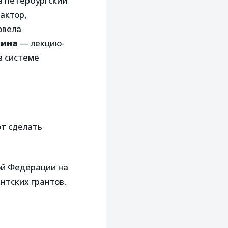
а петербургский
актор,
овела
хина
— лекцию-
в системе
т сделать
ой Федерации на
нтских грантов.