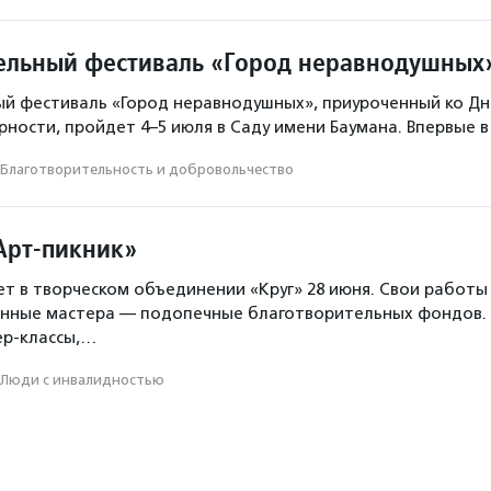
ельный фестиваль «Город неравнодушных
й фестиваль «Город неравнодушных», приуроченный ко Д
ерности, пройдет 4–5 июля в Саду имени Баумана. Впервые 
Благотвори­тель­ность и доброволь­чест­во
Арт-пикник»
т в творческом объединении «Круг» 28 июня. Свои работы
енные мастера — подопечные благотворительных фондов.
ер-классы,…
Люди с инвалидностью