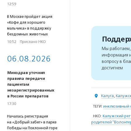
12:59
В Москве пройдет акция
«Кофе для хорошего
мальчика» в поддержку
бездомных животных
Поддерж
10:52
·
Прислано НКО
Мы работаем, 
информация и
06.08.2026
вопросу в бла
достигнем
Минздрав уточнил
правила передачи
пациентам
незарегистрированных
Калуга
,
Калужск
в России препаратов
17:30
ТЕГИ:
инклюзивный 
НКО:
Калужский ре
Началась регистрация
родителей "Волонте
на «Добрый забег» в парке
Победы на Поклонной горе