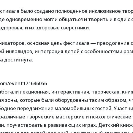
стиваля было создано полноценное инклюзивное тво
где одновременно могли общаться и творить и люди с
доровья, и их здоровые сверстники.
низаторов, основная цель фестиваля — преодоление 
й-инвалидов, интеграция детей с особенностями раз
а достигнута.
.com/event171646056
ботали лекционная, интерактивная, творческая, кни
ая зоны, которые были оборудованы таким образом, 
бодное передвижение маломобильных гостей. Участн
различные творческие мастерские и психологические
и, поучаствовать в развивающих играх. Детский кни