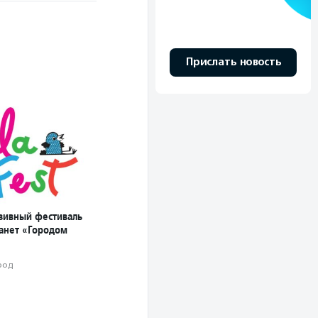
Прислать новость
зивный фестиваль
танет «Городом
род