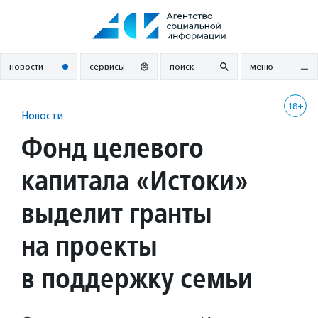
Перейти
к
содержанию
новости
сервисы
поиск
меню
18+
Новости
Фонд целевого
капитала «Истоки»
выделит гранты
на проекты
в поддержку семьи