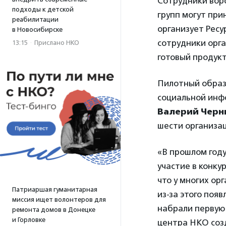
Сотрудники вор
подходы к детской
групп могут при
реабилитации
организует Ресу
в Новосибирске
сотрудники орга
13:15
·
Прислано НКО
готовый продукт
Пилотный образо
социальной инф
Валерий Черн
шести организац
«В прошлом году
участие в конку
что у многих ор
Патриаршая гуманитарная
из-за этого поя
миссия ищет волонтеров для
набрали первую 
ремонта домов в Донецке
и Горловке
центра НКО созд