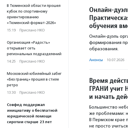
В Тюменской области прошел
Онлайн-дуэл
кубок по спортивному
Практическа
ориентированию
«Тюменский формат-2026»
обучения вм
15:19
·
Прислано НКО
Онлайн-дуэль орг
формирования пр
Организация «Радость»
открывает сеть
образования.
региональных подразделений
Анонсы
·
10.07.2026
·
14:25
·
Прислано НКО
Московский юбилейный забег
Время дейст
«Без границ» прошел в стиле
ретро
ГРАНИ учит 
13:30
·
Прислано НКО
и начать дей
Совфед поддержал
Большинство небо
инициативу о бесплатной
же проблемами: н
юридической помощи
В Пермском крае 
сиротам старше 23 лет
не просто учитьс