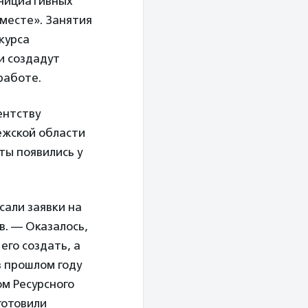
инициативных
вместе». Занятия
курса
и создадут
работе.
ентству
ежской области
йты появились у
сали заявки на
в. — Оказалось,
его создать, а
в прошлом году
ом Ресурсного
готовили