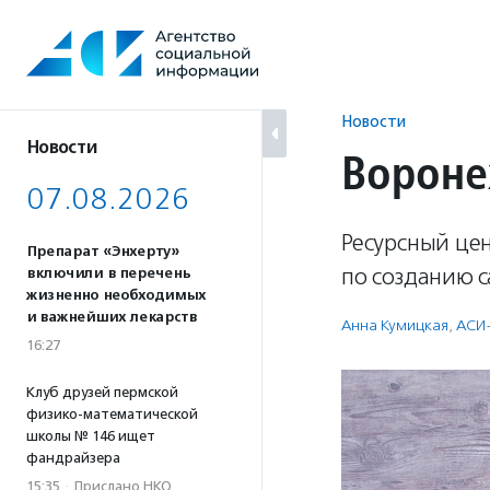
Перейти
к
содержанию
Новости
Новости
Вороне
07.08.2026
Ресурсный це
Препарат «Энхерту»
по созданию с
включили в перечень
жизненно необходимых
и важнейших лекарств
Анна Кумицкая
,
АСИ
16:27
Клуб друзей пермской
физико-математической
школы № 146 ищет
фандрайзера
15:35
·
Прислано НКО