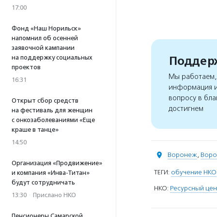
17:00
Фонд «Наш Норильск»
напомнил об осенней
заявочной кампании
Поддерж
на поддержку социальных
проектов
Мы работаем, 
16:31
информация и
вопросу в бла
Открыт сбор средств
достигнем
на фестиваль для женщин
с онкозаболеваниями «Еще
краше в танце»
14:50
Воронеж
,
Воро
Организация «Продвижение»
ТЕГИ:
обучение НКО
и компания «Инва-Титан»
будут сотрудничать
НКО:
Ресурсный це
13:30
·
Прислано НКО
Пенсионеры Самарской