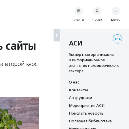
лента
поиск
меню
18+
ь сайты
АСИ
Экспертная организация
и информационное
а второй курс
агентство некоммерческого
сектора
О нас
Контакты
Сотрудники
Мероприятия АСИ
Прислать новость
Полезная библиотека
Наши издания