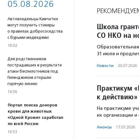
05.08.2026
РЕКОМЕНДУЕ
Автовладельцы Камчатки
Школа грант
могут получить стикеры
о правилах добрососедства
СО НКО на н
с бурыми медведями
18:02
Образовательная 
31 июля и продли
Для родственников
пострадавших в результате
Новости
·
20.07.2026
атаки беспилотников под
Геленджиком открыли
горячую линию
Практикум «
16:58
к действию»
Портал поиска доноров
На практикуме уч
крови для животных
их организации и 
«Одной Крови» заработал
по всей России
Анонсы
·
17.07.2026
·
16:53