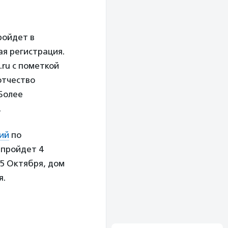
ройдет в
ая регистрация.
.ru с пометкой
отчество
 Более
.
тий
по
 пройдет 4
25 Октября, дом
я.