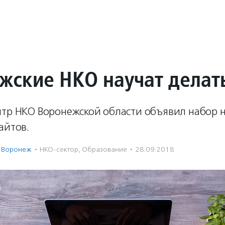
жские НКО научат делат
нтр НКО Воронежской области объявил набор н
айтов.
-Воронеж
·
НКО-сектор
,
Образование
·
28.09.2018