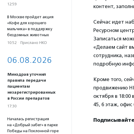
12:59
контент, заполн
В Москве пройдет акция
Сейчас идет наб
«Кофе для хорошего
мальчика» в поддержку
Ресурсном центр
бездомных животных
Записаться можн
10:52
·
Прислано НКО
«Делаем сайт вм
сотрудника, наз
06.08.2026
подробную инфор
Минздрав уточнил
Кроме того, сей
правила передачи
пациентам
продвижению НК
незарегистрированных
октября в 18:00
в России препаратов
45, 6 этаж, офи
17:30
Началась регистрация
Подписывайтес
на «Добрый забег» в парке
Победы на Поклонной горе