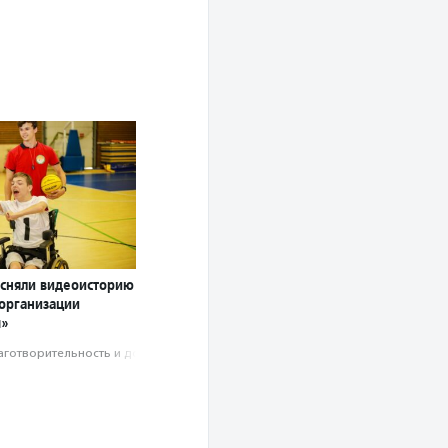
 сняли видеоисторию
 организации
ы»
аготвори­тель­ность и доброволь­чест­во