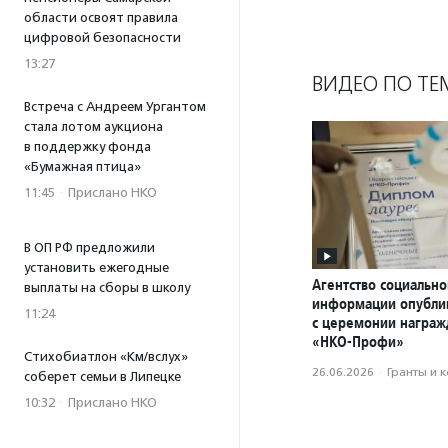
области освоят правила
цифровой безопасности
13:27
ВИДЕО ПО ТЕ
Встреча с Андреем Ургантом
стала лотом аукциона
в поддержку фонда
«Бумажная птица»
11:45
·
Прислано НКО
В ОП РФ предложили
установить ежегодные
Агентство социально
выплаты на сборы в школу
информации опубли
11:24
с церемонии награ
«НКО-Профи»
Стихобиатлон «Км/вслух»
26.06.2026
·
Гранты и 
соберет семьи в Липецке
10:32
·
Прислано НКО