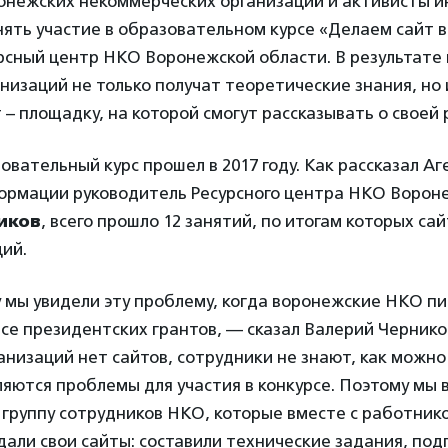
онежских некоммерческих организаций и активисты 
нять участие в образовательном курсе «Делаем сайт 
рсный центр НКО Воронежской области. В результате 
низаций не только получат теоретические знания, но 
 – площадку, на которой смогут рассказывать о своей 
вательный курс прошел в 2017 году. Как рассказал Аг
ормации руководитель Ресурсного центра НКО Ворон
иков
, всего прошло 12 занятий, по итогам которых са
ий.
 мы увидели эту проблему, когда воронежские НКО пи
рсе президентских грантов, — сказал Валерий Чернико
ганизаций нет сайтов, сотрудники не знают, как можно 
вляются проблемы для участия в конкурсе. Поэтому мы 
группу сотрудников НКО, которые вместе с работник
али свои сайты: составили технические задания, под