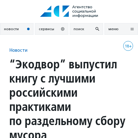
Перейти
к
содержанию
новости
сервисы
поиск
меню
18+
Новости
“Экодвор” выпустил
книгу с лучшими
российскими
практиками
по раздельному сбору
мусора