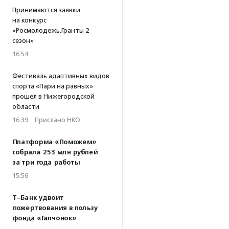
Принимаются заявки
на конкурс
«Росмолодежь.Гранты 2
сезон»
16:54
Фестиваль адаптивных видов
спорта «Пари на равных»
прошел в Нижегородской
области
16:39
·
Прислано НКО
Платформа «Поможем»
собрала 253 млн рублей
за три года работы
15:56
Т-Банк удвоит
пожертвования в пользу
фонда «Галчонок»