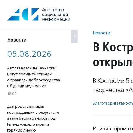
Перейти
к
содержанию
Новости
Новости
В Кост
05.08.2026
открыл
Автовладельцы Камчатки
могут получить стикеры
В Костроме 5 
о правилах добрососедства
с бурыми медведями
творчества «
18:02
Благотвори­тель­ност
Для родственников
пострадавших в результате
атаки беспилотников под
Геленджиком открыли
Инициатором со
горячую линию