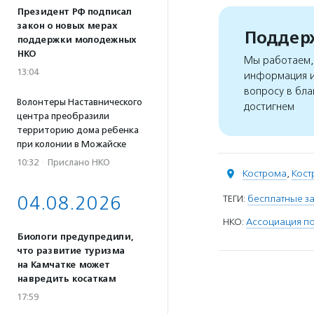
Президент РФ подписал
закон о новых мерах
Поддерж
поддержки молодежных
НКО
Мы работаем, 
13:04
информация и
вопросу в бла
Волонтеры Наставнического
достигнем
центра преобразили
территорию дома ребенка
при колонии в Можайске
10:32
·
Прислано НКО
Кострома
,
Кост
04.08.2026
ТЕГИ:
бесплатные за
НКО:
Ассоциация по
Биологи предупредили,
что развитие туризма
на Камчатке может
навредить косаткам
17:59