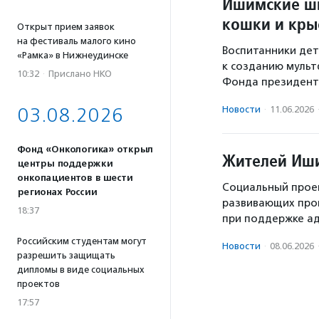
Ишимские шк
кошки и кры
Открыт прием заявок
на фестиваль малого кино
Воспитанники дет
«Рамка» в Нижнеудинске
к созданию мульт
10:32
·
Прислано НКО
Фонда президентс
03.08.2026
Новости
·
11.06.2026
Фонд «Онкологика» открыл
Жителей Иши
центры поддержки
онкопациентов в шести
Социальный прое
регионах России
развивающих прог
18:37
при поддержке а
Российским студентам могут
Новости
·
08.06.2026
разрешить защищать
дипломы в виде социальных
проектов
17:57