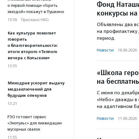
Фонд Наташи
о первой помощи «Гореть
конкурсы на
звездой» покажут в Пушкино
13:58
·
Прислано НКО
Объявлены два вс
на профилактику 
Как культура помогает
период.
говорить
о благотворительности:
Новости
·
18.06.2026
итоги второго «Теплого
вечера с Кольским»
13:55
«Школа геро
на бесплатн
Минздрав ускорит выдачу
медзаключений для
С июня по декабр
будущих опекунов
«Небо» дважды в
13:21
на адаптивном ба
РЭО готовит сервис
Новости
·
11.06.2026
«Экопульс» для ликвидации
мусорных свалок
11:55