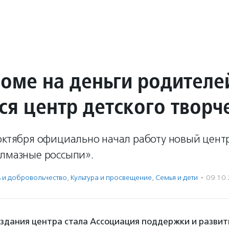
роме на деньги родителе
ся центр детского творч
октября официально начал работу новый центр
Алмазные россыпи».
ь и доброволь­чест­во
,
Культура и просвещение
,
Семья и дети
·
09.10
здания центра стала Ассоциация поддержки и развит