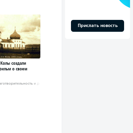
Прислать новость
 Колы создали
фильм о своем
аготвори­тель­ность и доброволь­чест­во