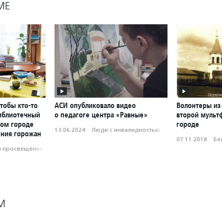
МЕ
чтобы кто-то
АСИ опубликовало видео
Волонтеры из
библиотечный
о педагоге центра «Равные»
второй мульт
ном городе
городе
13.06.2024
·
Люди с инвалидностью
ения горожан
07.11.2018
·
Бл
и просвещение
М