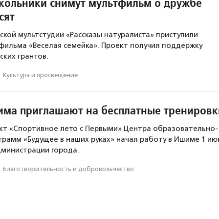
ольники снимут мультфильм о дружбе
сят
ской мультстудии «Рассказы натуралиста» приступили
фильма «Веселая семейка». Проект получил поддержку
ких грантов.
·
Культура и просвещение
ма приглашают на бесплатные тренировк
кт «Спортивное лето с Первыми» Центра образовательно-
рамм «Будущее в наших руках» начал работу в Ишиме 1 ию
дминистрации города.
·
Благотвори­тель­ность и доброволь­чест­во