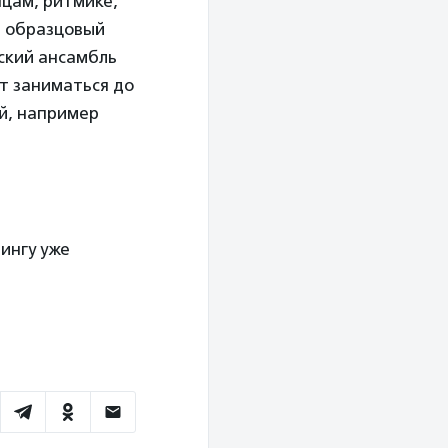
нцам, ритмике,
, образцовый
ский ансамбль
ут заниматься до
ей, например
ингу уже