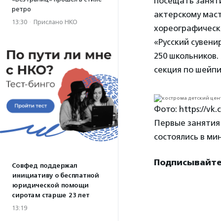
посещать заняти
ретро
актерскому маст
13:30
·
Прислано НКО
хореографическ
«Русский сувени
250 школьников.
секция по шейпи
Фото: https://v
Первые занятия 
состоялись в ми
Подписывайтес
Совфед поддержал
инициативу о бесплатной
юридической помощи
сиротам старше 23 лет
13:19