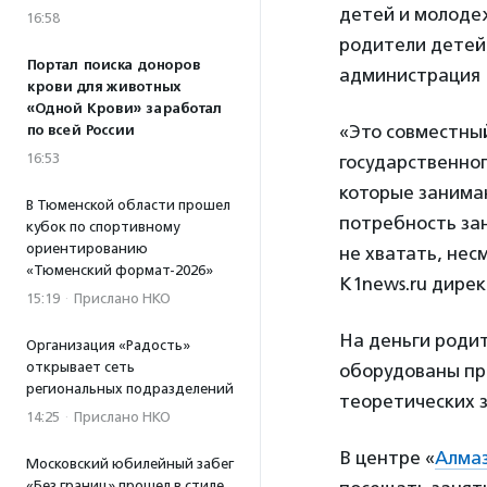
детей и молоде
16:58
родители детей
Портал поиска доноров
администрация 
крови для животных
«Одной Крови» заработал
«Это совместны
по всей России
16:53
государственног
которые занимаю
В Тюменской области прошел
потребность зан
кубок по спортивному
ориентированию
не хватать, нес
«Тюменский формат-2026»
K1news.ru дире
15:19
·
Прислано НКО
На деньги роди
Организация «Радость»
открывает сеть
оборудованы пр
региональных подразделений
теоретических з
14:25
·
Прислано НКО
В центре «
Алма
Московский юбилейный забег
«Без границ» прошел в стиле