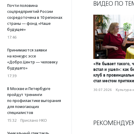
ВИДЕО ПО ТЕ
Почти половина
соцпредприятий России
сосредоточена в 10 регионах
страны — фонд «Наше
будущее»
17:46
Принимаются заявки
на конкурс эссе
«Добро.Центр — человеку
«Не бывает такого, 
будущего»
встал и ушел»: как 
клуб в провинциаль
17:39
стал местом притяж
В Москве и Петербурге
30.07.2026
·
Культура 
пройдут тренинги
по профилактике выгорания
для помогающих
специалистов
15:32
·
Прислано НКО
РЕКОМЕНДУЕ
Уникальный спектакль