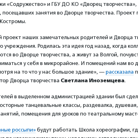
жи «Содружество» и ГБУ ДО КО «Дворец творчества»,
, посещавших занятия во Дворце творчества. Проект
Костромы.
й проект наших замечательных родителей и Дворца т
о учреждения. Родилась эта идея год назад, когда кол
тся во Дворце творчества, а живут за Волгой, почув
иматься у себя в микрорайоне. И помещений нам во д
мотря на то что у нас большое здание», —
рассказала
п
ктор Дворца творчества
Светлана Иноземцева
.
телей в выделенном администрацией здании был сдел
осторные танцевальные классы, раздевалка, душевая,
анятий, помещения для уроков по театральному масте
зные россыпи»
будут работать Школа хореографии, г