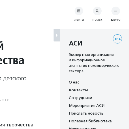
лента
поиск
меню
18+
й
АСИ
ества
Экспертная организация
и информационное
агентство некоммерческого
сектора
 детского
О нас
Контакты
Сотрудники
.2018
Мероприятия АСИ
Прислать новость
Полезная библиотека
ия творчества
Наши издания