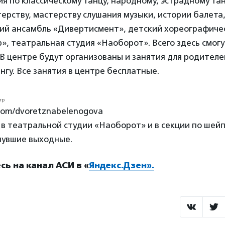
я по классическому танцу, народному, эстрадному та
ерству, мастерству слушания музыки, истории балета
ий ансамбль «Дивертисмент», детский хореографиче
р», театральная студия «Наоборот». Всего здесь смог
 В центре будут организованы и занятия для родител
нгу. Все занятия в центре бесплатные.
k.com/dvoretznabelenogova
в театральной студии «Наоборот» и в секции по шейп
нувшие выходные.
ь на канал АСИ в «
Яндекс.Дзен».