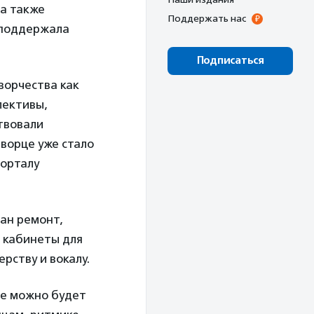
 а также
Поддержать нас
 поддержала
Подписаться
ворчества как
лективы,
ствовали
ворце уже стало
орталу
ан ремонт,
 кабинеты для
рству и вокалу.
де можно будет