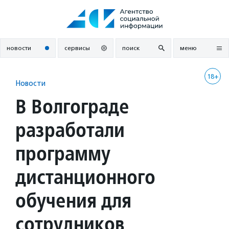
Перейти
к
содержанию
новости
сервисы
поиск
меню
18+
Новости
В Волгограде
разработали
программу
дистанционного
обучения для
сотрудников