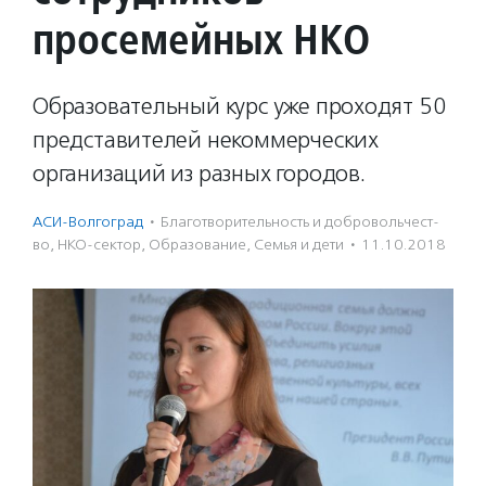
просемейных НКО
Образовательный курс уже проходят 50
представителей некоммерческих
организаций из разных городов.
АСИ-Волгоград
·
Благотвори­тель­ность и доброволь­чест­
во
,
НКО-сектор
,
Образование
,
Семья и дети
·
11.10.2018