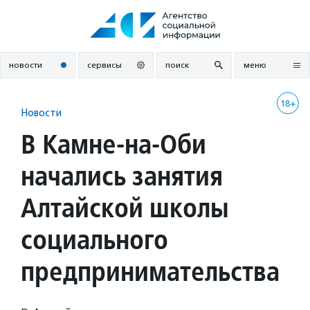
Перейти
к
содержанию
новости
сервисы
поиск
меню
18+
Новости
В Камне-на-Оби
начались занятия
Алтайской школы
социального
предпринимательства