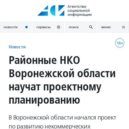
Перейти
к
содержанию
новости
сервисы
поиск
меню
18+
Новости
Районные НКО
Воронежской области
научат проектному
планированию
В Воронежской области начался проект
по развитию некоммерческих