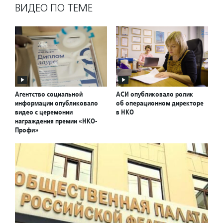
ВИДЕО ПО ТЕМЕ
Агентство социальной
АСИ опубликовало ролик
информации опубликовало
об операционном директоре
видео с церемонии
в НКО
награждения премии «НКО-
Профи»