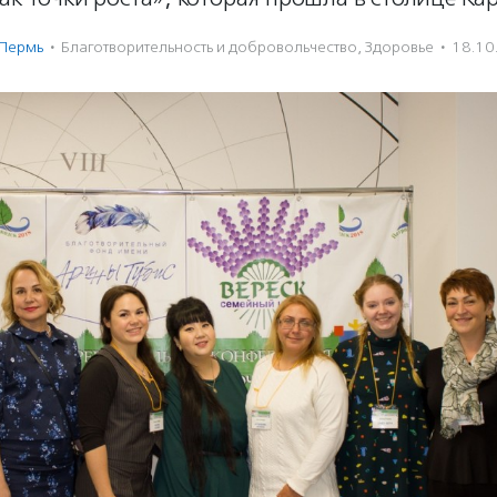
Пермь
·
Благотвори­тель­ность и доброволь­чест­во
,
Здоровье
·
18.10