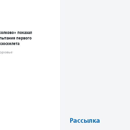
колково» показал
спытания первого
кзоскелета
оровье
Рассылка