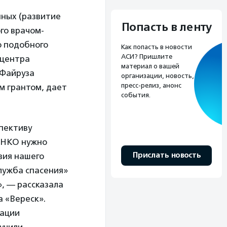
ных (развитие
Попасть в ленту
го врачом-
ю подобного
Как попасть в новости
АСИ? Пришлите
 центра
материал о вашей
 Файруза
организации, новость,
пресс-релиз, анонс
м грантом, дает
события.
пективу
о НКО нужно
Прислать новость
вия нашего
лужба спасения»
, — рассказала
 «Вереск».
тации
учили