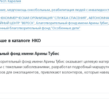
Респ. Карелия
ние
,
медпомощь онкобольным
,
реабилитация людей с инвалиднос
НЕКОММЕРЧЕСКАЯ ОРГАНИЗАЦИЯ "СЛУЖБА СПАСЕНИЯ"
,
АВТОНОМНА
ЙНЫЙ ЦЕНТР "ВЕРЕСК"
,
Благотворительный фонд имени Арины Тубис
нный благотворительный фонд "Особенные дети"
ше в каталоге НКО
ьный фонд имени Арины Тубис
орительный фонд имени Арины Тубис оказывает целевую мате
ям с тяжелыми заболеваниями, разработал подробный маршрут
ров для онкопациентов, привлекают волонтеров, которые нав