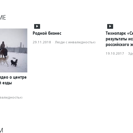
МЕ
Родной бизнес
Технопарк «С
результаты и
29.11.2018
·
Люди с инвалидностью
российского э
19.10.2017
·
Зд
идео о центре
й езды
нвалидностью
М