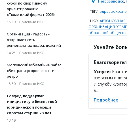
Петрозаводск
,
кубок по спортивному
ориентированию
ТЕГИ:
здравоохране
«Тюменский формат-2026»
НКО:
АВТОНОМНАЯ 
15:19
·
Прислано НКО
ОРГАНИЗАЦИЯ "СЕМЕ
областной обществе
Организация «Радость»
открывает сеть
региональных подразделений
Узнайте боль
14:25
·
Прислано НКО
Благотворител
Московский юбилейный забег
«Без границ» прошел в стиле
Услуги:
Благотв
ретро
взрослым и дет
и службу курато
13:30
·
Прислано НКО
в…
Совфед поддержал
Подробнее
инициативу о бесплатной
юридической помощи
сиротам старше 23 лет
13:19