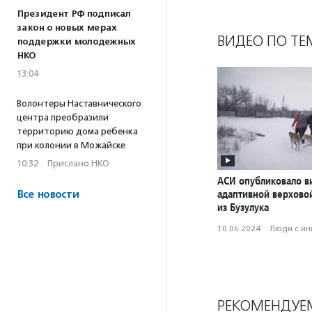
Президент РФ подписал
закон о новых мерах
ВИДЕО ПО ТЕ
поддержки молодежных
НКО
13:04
Волонтеры Наставнического
центра преобразили
территорию дома ребенка
при колонии в Можайске
10:32
·
Прислано НКО
АСИ опубликовало в
адаптивной верхово
Все новости
из Бузулука
10.06.2024
·
Люди с и
РЕКОМЕНДУЕ