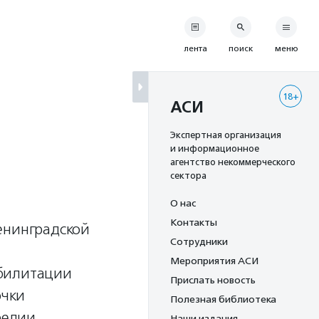
лента
поиск
меню
18+
АСИ
Экспертная организация
и информационное
агентство некоммерческого
сектора
О нас
Контакты
енинградской
Сотрудники
Мероприятия АСИ
абилитации
Прислать новость
очки
Полезная библиотека
релии.
Наши издания