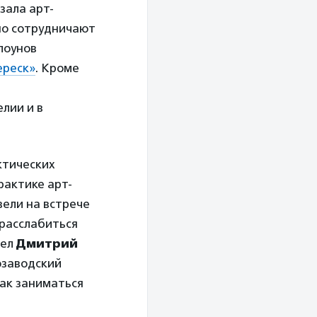
зала арт-
вно сотрудничают
лоунов
ереск»
. Кроме
лии и в
ктических
рактике арт-
ели на встрече
 расслабиться
вел
Дмитрий
озаводский
как заниматься