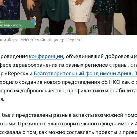
ии. Фото: АНО "Семейный центр "Вереск"
проведения
конференции
, объединившей добровольц
фере здравоохранения из разных регионов страны, с
р «Вереск» и
Благотворительный фонд имени Арины 
ходило создание нового представления об НКО как о 
опросам добровольчества, профилактики и реабилита
я.
 были представлены разные аспекты возможной пом
озами. Президент Благотворительного фонда имени 
ссказала о том, как можно составлять проекты и прово