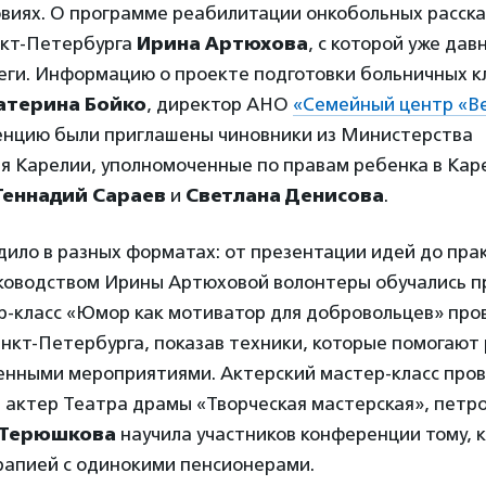
виях. О программе реабилитации онкобольных расска
нкт-Петербурга
Ирина Артюхова
, с которой уже да
леги. Информацию о проекте подготовки больничных к
атерина Бойко
, директор АНО
«Семейный центр «В
ренцию были приглашены чиновники из Министерства
я Карелии, уполномоченные по правам ребенка в Каре
Геннадий Сараев
и
Светлана Денисова
.
ило в разных форматах: от презентации идей до пра
уководством Ирины Артюховой волонтеры обучались п
р-класс «Юмор как мотиватор для добровольцев» пров
нкт-Петербурга, показав техники, которые помогают
енными мероприятиями. Актерский мастер-класс про
, актер Театра драмы «Творческая мастерская», петр
 Терюшкова
научила участников конференции тому, 
рапией с одинокими пенсионерами.