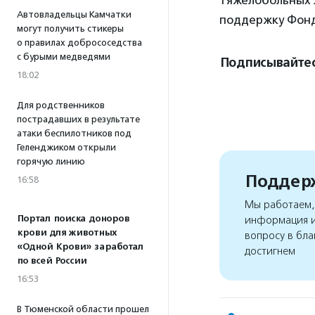
Автовладельцы Камчатки
поддержку Фонда
могут получить стикеры
о правилах добрососедства
с бурыми медведями
Подписывайтес
18:02
Для родственников
пострадавших в результате
атаки беспилотников под
Геленджиком открыли
горячую линию
Поддерж
16:58
Мы работаем, 
Портал поиска доноров
информация и
крови для животных
вопросу в бла
«Одной Крови» заработал
достигнем
по всей России
16:53
В Тюменской области прошел