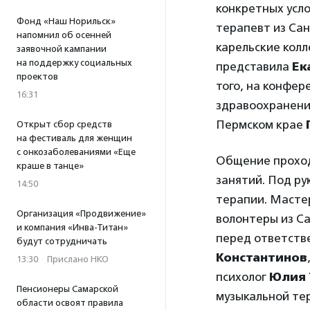
конкретных усло
Фонд «Наш Норильск»
терапевт из Са
напомнил об осенней
карельские кол
заявочной кампании
на поддержку социальных
представила
Ек
проектов
того, на конфе
16:31
здравоохранени
Пермском крае
Открыт сбор средств
на фестиваль для женщин
с онкозаболеваниями «Еще
Общение проход
краше в танце»
занятий. Под р
14:50
терапии. Масте
Организация «Продвижение»
волонтеры из Са
и компания «Инва-Титан»
перед ответств
будут сотрудничать
Константинов
13:30
·
Прислано НКО
психолог
Юлия
Пенсионеры Самарской
музыкальной те
области освоят правила