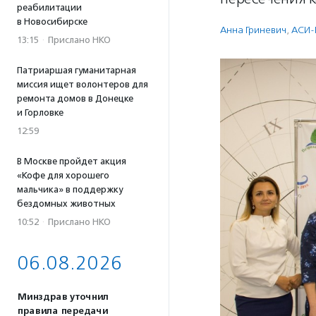
реабилитации
в Новосибирске
Анна Гриневич
,
АСИ-
13:15
·
Прислано НКО
Патриаршая гуманитарная
миссия ищет волонтеров для
ремонта домов в Донецке
и Горловке
12:59
В Москве пройдет акция
«Кофе для хорошего
мальчика» в поддержку
бездомных животных
10:52
·
Прислано НКО
06.08.2026
Минздрав уточнил
правила передачи