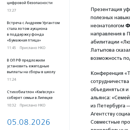
цифровой безопасности
Презентация уф
13:27
полезных навык
Встреча с Андреем Ургантом
неонатологом
Ф
стала лотом аукциона
направления в 
в поддержку фонда
«Бумажная птица»
абилитации «Лю
11:45
·
Прислано НКО
Латыпова сказал
возможность под
В ОП РФ предложили
установить ежегодные
выплаты на сборы в школу
Конференция «Т
11:24
сотрудничества 
объединяться и 
Стихобиатлон «Км/вслух»
альянса: «Семе
соберет семьи в Липецке
из Петербурга —
10:32
·
Прислано НКО
Агентству соци
05.08.2026
Совместные про
тяжелобольных