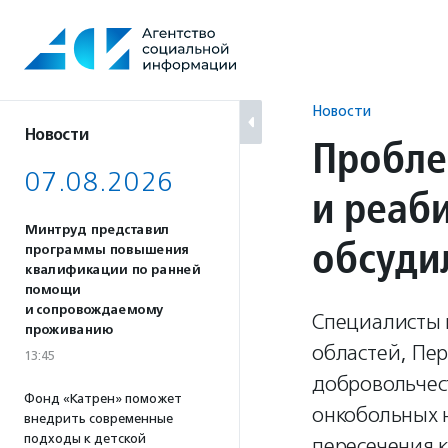
Перейти
к
содержанию
Новости
Новости
Пробле
07.08.2026
и реаб
Минтруд представил
обсуди
программы повышения
квалификации по ранней
помощи
и сопровождаемому
Специалисты 
проживанию
областей, Пе
13:45
добровольчес
Фонд «Катрен» поможет
онкобольных 
внедрить современные
подходы к детской
пересечения к