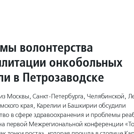
мы волонтерства
илитации онкобольных
ли в Петрозаводске
из Москвы, Санкт-Петербурга, Челябинской, Л
рмского края, Карелии и Башкирии обсудили
тво в сфере здравоохранения и проблемы ре
на первой Межрегиональной конференции «Т
ак точки роста», которая прошла в столице Ка