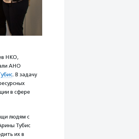
ев НКО,
тали АНО
Тубис
. В задачу
ресурсных
ции в сфере
ощи людям с
Арины Тубис
дить их в