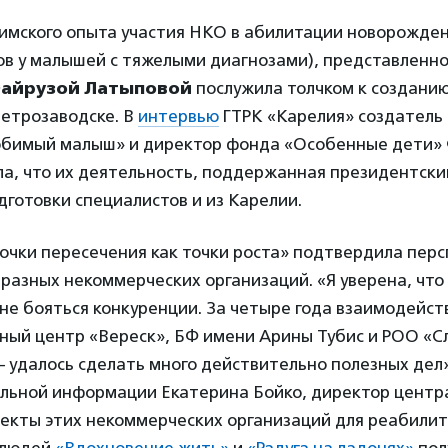
имского опыта участия НКО в абилитации новорожден
ов у малышей с тяжелыми диагнозами), представленно
айрузой Латыповой
послужила толчком к создани
Петрозаводске. В
интервью
ГТРК «Карелия» создатель
бимый малыш» и директор фонда «Особенные дети»
а, что их деятельность, поддержанная президентски
готовки специалистов и из Карелии.
очки пересечения как точки роста» подтвердила перс
разных некоммерческих организаций. «Я уверена, чт
не бояться конкуренции. За четыре года взаимодейст
йный центр «Вереск», БФ имени Арины Тубис и РОО «С
 удалось сделать много действительно полезных дел»
альной информации Екатерина Бойко, директор центра
екты этих некоммерческих организаций для реабили
 людей
«Вдохновение жить»
и
«Радуга на ладонях»
пол