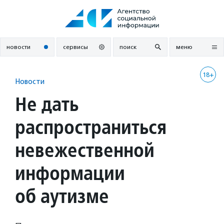
Перейти
к
содержанию
новости
сервисы
поиск
меню
18+
Новости
Не дать
распространиться
невежественной
информации
об аутизме