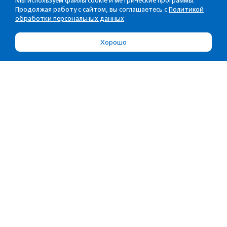
Мы используем файлы cookie и метрические программы.
Продолжая работу с сайтом, вы соглашаетесь с
Политикой
обработки персональных данных
Хорошо