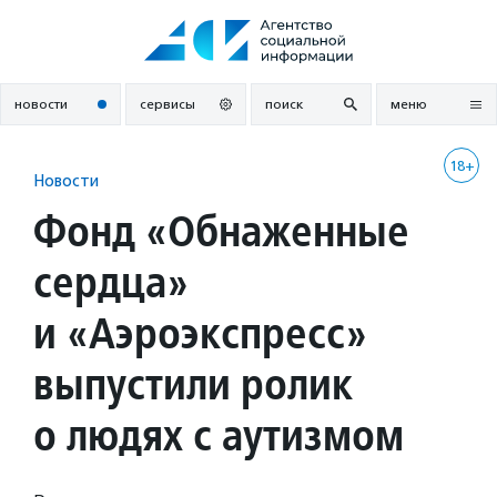
Перейти
к
содержанию
новости
сервисы
поиск
меню
18+
Новости
Фонд «Обнаженные
сердца»
и «Аэроэкспресс»
выпустили ролик
о людях с аутизмом