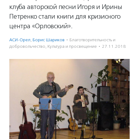
клуба авторской песни Игоря и Ирины
Петренко стали книги для кризисного
центра «Орловский».
АСИ-Орел
,
Борис Шариков
·
Благотвори­тель­ность и
доброволь­чест­во
,
Культура и просвещение
·
27.11.2018