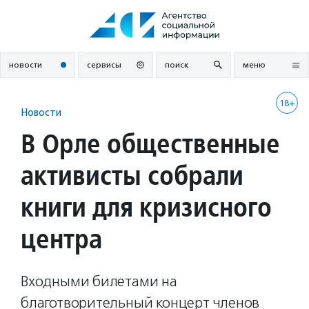
Перейти
к
содержанию
новости
сервисы
поиск
меню
18+
Новости
В Орле общественные
активисты собрали
книги для кризисного
центра
Входными билетами на
благотворительный концерт членов