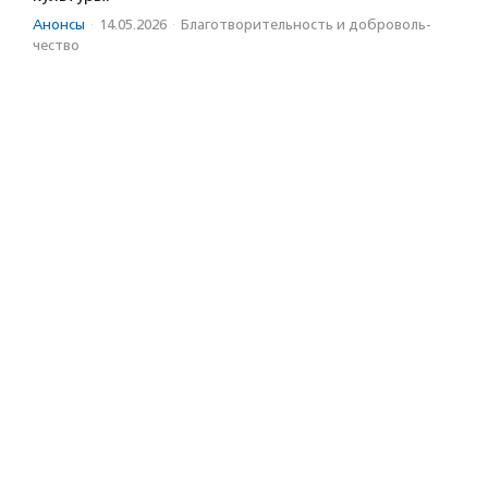
Анонсы
·
14.05.2026
·
Благотвори­тель­ность и доброволь­
чест­во