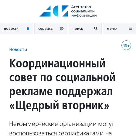
Перейти
к
содержанию
новости
сервисы
поиск
меню
18+
Новости
Координационный
совет по социальной
рекламе поддержал
«Щедрый вторник»
Некоммерческие организации могут
воспользоваться сертификатами на