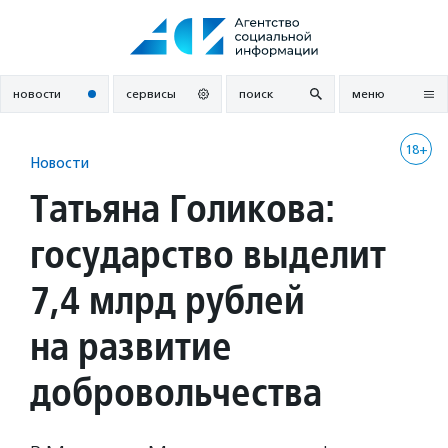
Перейти
к
содержанию
новости
сервисы
поиск
меню
18+
Новости
Татьяна Голикова:
государство выделит
7,4 млрд рублей
на развитие
добровольчества