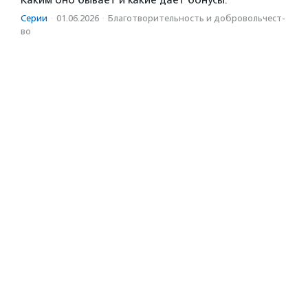
Серии
·
01.06.2026
·
Благотвори­тель­ность и доброволь­чест­
во