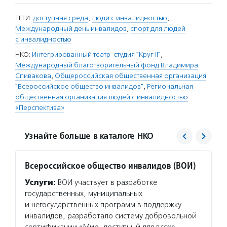
ТЕГИ:
доступная среда
,
люди с инвалидностью
,
Международный день инвалидов
,
спорт для людей
с инвалидностью
НКО:
Интегрированный театр-студия "Круг II"
,
Международный благотворительный фонд Владимира
Спивакова
,
Общероссийская общественная организация
"Всероссийское общество инвалидов"
,
Региональная
общественная организация людей с инвалидностью
«Перспектива»
Узнайте больше в каталоге НКО
Всероссийское общество инвалидов (ВОИ)
РООИ 
Услуги:
ВОИ участвует в разработке
Услуг
государственных, муниципальных
взросл
и негосударственных программ в поддержку
на раб
инвалидов, разработало систему добровольной
найти 
сертификации «Мир, доступный для всех»
инклюз