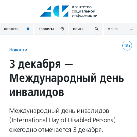
Перейти
к
содержанию
новости
сервисы
поиск
меню
18+
Новости
3 декабря —
Международный день
инвалидов
Международный день инвалидов
(International Day of Disabled Persons)
ежегодно отмечается 3 декабря.