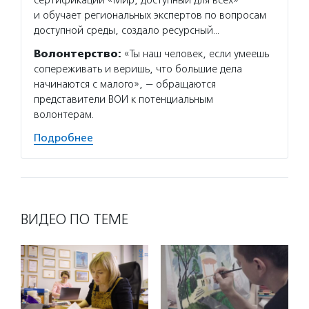
и обучает региональных экспертов по вопросам
образо
доступной среды, создало ресурсный…
фестив
Волонтерство:
«Ты наш человек, если умеешь
Волон
сопереживать и веришь, что большие дела
помога
начинаются с малого», — обращаются
решают
представители ВОИ к потенциальным
о прог
волонтерам.
делятс
Подробнее
Подро
ВИДЕО ПО ТЕМЕ