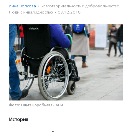
Инна Волкова
·
Благотвори­тель­ность и доброволь­чест­во
,
Люди с инвалидностью
·
03.12.2018
Фото: Ольга Воробьева / АСИ
История