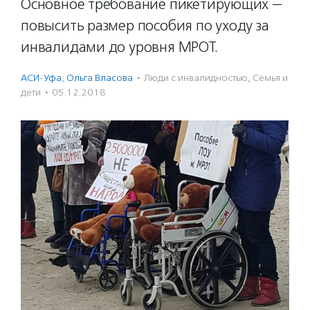
Основное требование пикетирующих —
повысить размер пособия по уходу за
инвалидами до уровня МРОТ.
АСИ-Уфа
,
Ольга Власова
·
Люди с инвалидностью
,
Семья и
дети
·
05.12.2018