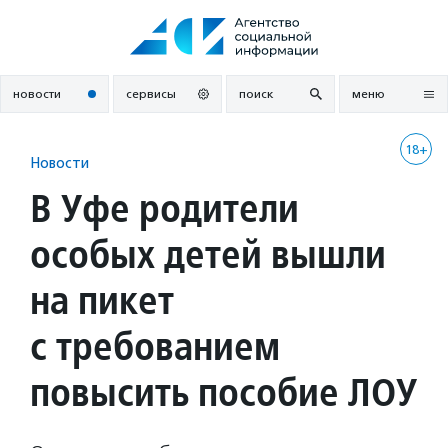
Перейти
к
содержанию
новости
сервисы
поиск
меню
18+
Новости
В Уфе родители
особых детей вышли
на пикет
с требованием
повысить пособие ЛОУ