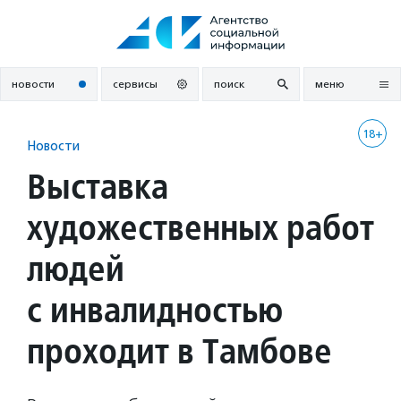
Перейти
к
содержанию
новости
сервисы
поиск
меню
18+
Новости
Выставка
художественных работ
людей
с инвалидностью
проходит в Тамбове