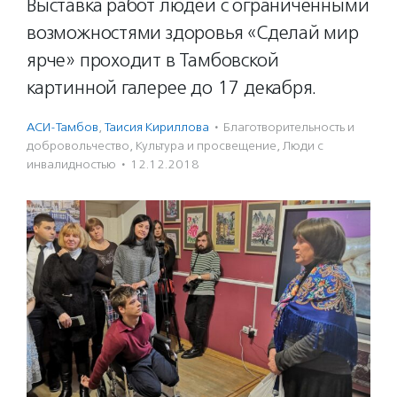
Выставка работ людей с ограниченными
возможностями здоровья «Сделай мир
ярче» проходит в Тамбовской
картинной галерее до 17 декабря.
АСИ-Тамбов
,
Таисия Кириллова
·
Благотвори­тель­ность и
доброволь­чест­во
,
Культура и просвещение
,
Люди с
инвалидностью
·
12.12.2018