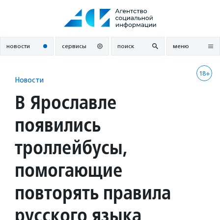
Перейти
к
содержанию
новости
сервисы
поиск
меню
18+
Новости
В Ярославле
появились
троллейбусы,
помогающие
повторять правила
русского языка