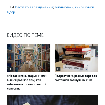
ТЕГИ:
бесплатная раздача книг
,
библиотеки
,
книги
,
книги
в дар
ВИДЕО ПО ТЕМЕ
«Новая жизнь старых книг»:
Подростки из разных городов
вышел ролик о том, как
составили топ лучших книг
избавиться от книг с чистой
совестью