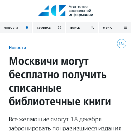
Перейти
к
содержанию
новости
сервисы
поиск
меню
18+
Новости
Москвичи могут
бесплатно получить
списанные
библиотечные книги
Все желающие смогут 18 декабря
забронировать понравившиеся издания