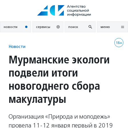
Перейти
к
содержанию
новости
сервисы
поиск
меню
18+
Новости
Мурманские экологи
подвели итоги
новогоднего сбора
макулатуры
Организация «Природа и молодежь»
провела 11-12 января первый в 2019