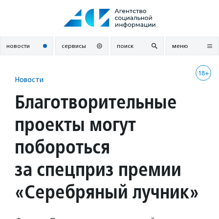
Перейти
к
содержанию
новости
сервисы
поиск
меню
18+
Новости
Благотворительные
проекты могут
побороться
за спецприз премии
«Серебряный лучник»