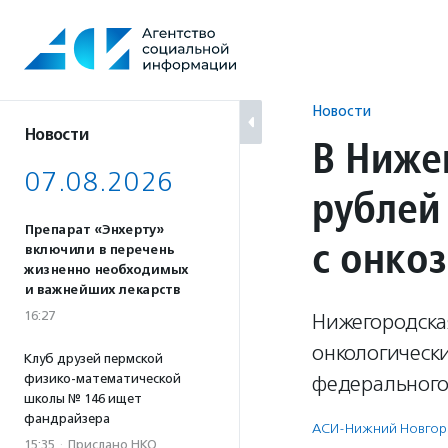
Перейти
к
содержанию
Новости
Новости
В Ниже
07.08.2026
рублей
Препарат «Энхерту»
с онко
включили в перечень
жизненно необходимых
и важнейших лекарств
16:27
Нижегородская
онкологическ
Клуб друзей пермской
физико-математической
федерального 
школы № 146 ищет
фандрайзера
АСИ-Нижний Новгор
15:35
·
Прислано НКО