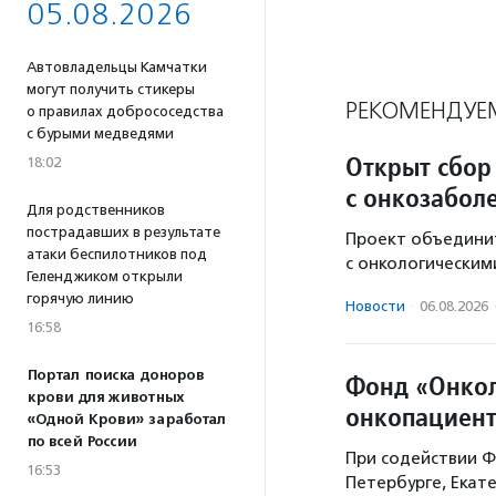
05.08.2026
Автовладельцы Камчатки
могут получить стикеры
РЕКОМЕНДУЕ
о правилах добрососедства
с бурыми медведями
Открыт сбор
18:02
с онкозабол
Для родственников
пострадавших в результате
Проект объединит
атаки беспилотников под
с онкологическим
Геленджиком открыли
горячую линию
Новости
·
06.08.2026
16:58
Портал поиска доноров
Фонд «Онкол
крови для животных
онкопациент
«Одной Крови» заработал
по всей России
При содействии Ф
16:53
Петербурге, Екат