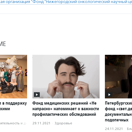
я организация "Фонд "Нижегородский онкологический научный це
МЕ
п в поддержку
Фонд медицинских решений «Не
Петербургски
скими
напрасно» напоминает о важности
фонд «свет.д
профилактических обследований
документальн
подопечных
­тель­ность и доброволь­чест­во
29.11.2021
·
Здоровье
24.11.2021
·
Бл