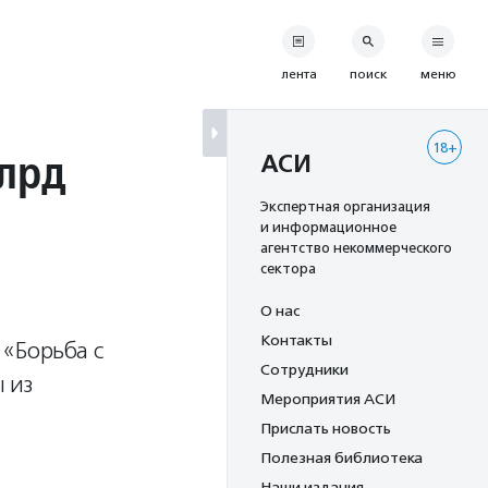
лента
поиск
меню
18+
млрд
АСИ
Экспертная организация
и информационное
агентство некоммерческого
сектора
О нас
Контакты
 «Борьба с
Сотрудники
 из
Мероприятия АСИ
Прислать новость
Полезная библиотека
Наши издания