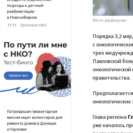
подходы к детской
реабилитации
в Новосибирске
Фото: pixabay.com
13:15
·
Прислано НКО
Порядка 3,2 млр
с онкологически
трех медучрежде
Павловской боль
онкологической
правительства.
Предполагается
онкологических 
Патриаршая гуманитарная
Глава региона
Г
миссия ищет волонтеров для
ремонта домов в Донецке
уже началось пр
и Горловке