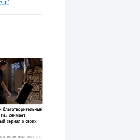
нтр"
й благотворительный
ети» снимает
ый сериал о своих
аготвори­тель­ность и доброволь­чест­во