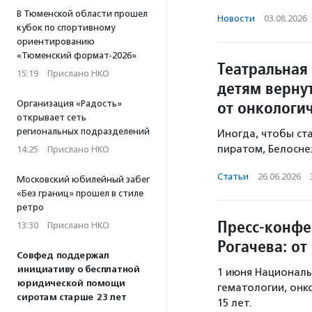
В Тюменской области прошел
Новости
·
03.08.2026
кубок по спортивному
ориентированию
«Тюменский формат-2026»
Театральная 
15:19
·
Прислано НКО
детям верну
от онкологи
Организация «Радость»
открывает сеть
региональных подразделений
Иногда, чтобы ст
пиратом, Белосне
14:25
·
Прислано НКО
Статьи
·
26.06.2026
·
Московский юбилейный забег
«Без границ» прошел в стиле
ретро
Пресс-конфе
13:30
·
Прислано НКО
Рогачева: от
Совфед поддержал
инициативу о бесплатной
1 июня Националь
юридической помощи
гематологии, онк
сиротам старше 23 лет
15 лет.