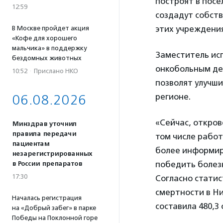
построят в посе
12:59
создадут собств
этих учреждения
В Москве пройдет акция
«Кофе для хорошего
мальчика» в поддержку
Заместитель ис
бездомных животных
онкобольным д
10:52
·
Прислано НКО
позволят улучши
регионе.
06.08.2026
«Сейчас, откров
Минздрав уточнил
правила передачи
том числе рабо
пациентам
более информир
незарегистрированных
победить болез
в России препаратов
17:30
Согласно статис
смертности в Ни
Началась регистрация
составила 480,3 
на «Добрый забег» в парке
Победы на Поклонной горе