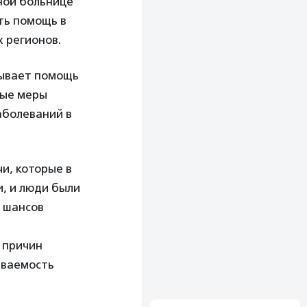
тной больнице
ть помощь в
х регионов.
зывает помощь
тые меры
аболеваний в
чи, которые в
, и люди были
 шансов
х причин
еваемость