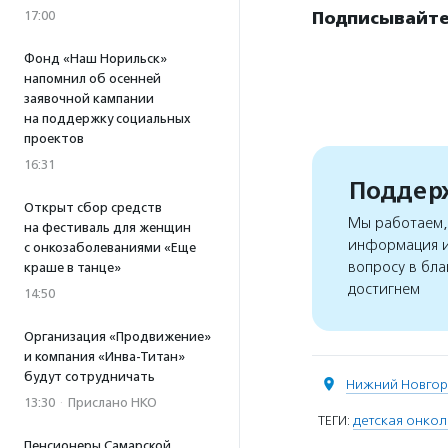
Подписывайтес
17:00
Фонд «Наш Норильск»
напомнил об осенней
заявочной кампании
на поддержку социальных
проектов
16:31
Поддерж
Открыт сбор средств
Мы работаем, 
на фестиваль для женщин
информация и
с онкозаболеваниями «Еще
вопросу в бла
краше в танце»
достигнем
14:50
Организация «Продвижение»
и компания «Инва-Титан»
будут сотрудничать
Нижний Новго
13:30
·
Прислано НКО
ТЕГИ:
детская онкол
Пенсионеры Самарской