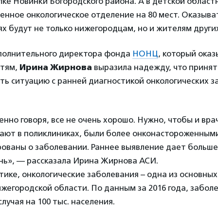
лке Новинки Богородского района. А в детской облас
енное онкологическое отделение на 80 мест. Оказыва
х будут не только нижегородцам, но и жителям други
полнительного директора фонда
НОНЦ
, который ока
етям,
Ирина Жирнова
выразила надежду, что приня
ть ситуацию с ранней диагностикой онкологических з
енно говоря, все не очень хорошо. Нужно, чтобы и вра
тают в поликлиниках, были более онконастороженными
ованы о заболевании. Раннее выявление дает больше
нь», — рассказала Ирина Жирнова АСИ.
тике, онкологические заболевания – одна из основны
жегородской области. По данным за 2016 года, забол
случая на 100 тыс. населения.