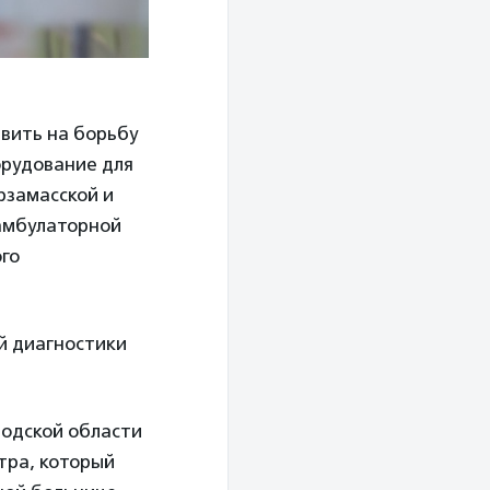
авить на борьбу
орудование для
рзамасской и
 амбулаторной
го
й диагностики
родской области
тра, который