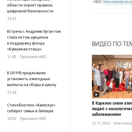
НКО:
Некоммерческа
области освоят правила
цифровой безопасности
13:27
Встреча с Андреем Ургантом
стала лотом аукциона
ВИДЕО ПО ТЕ
в поддержку фонда
«Бумажная птица»
11:45
·
Прислано НКО
В ОП РФ предложили
установить ежегодные
выплаты на сборы в школу
11:24
В Карелии сняли кли
Стихобиатлон «Км/вслух»
людей с онкологиче
соберет семьи в Липецке
заболеваниями
10:32
·
Прислано НКО
22.11.2022
·
Благотвори