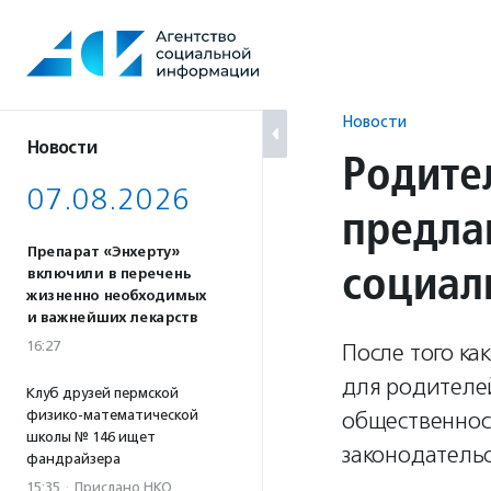
Перейти
к
содержанию
Новости
Новости
Родите
07.08.2026
предла
Препарат «Энхерту»
социал
включили в перечень
жизненно необходимых
и важнейших лекарств
16:27
После того ка
для родителе
Клуб друзей пермской
физико-математической
общественнос
школы № 146 ищет
законодательс
фандрайзера
15:35
·
Прислано НКО