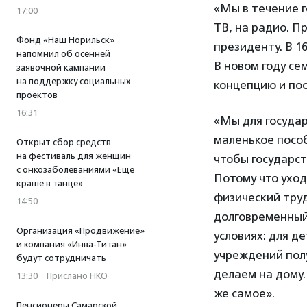
«Мы в течение г
17:00
ТВ, на радио. 
Фонд «Наш Норильск»
президенту. В 1
напомнил об осенней
В новом году се
заявочной кампании
на поддержку социальных
концепцию и пос
проектов
16:31
«Мы для госуда
маленькое пособ
Открыт сбор средств
на фестиваль для женщин
чтобы государс
с онкозаболеваниями «Еще
Потому что уход
краше в танце»
физический труд 
14:50
долговременный 
Организация «Продвижение»
условиях: для д
и компания «Инва-Титан»
учреждений полу
будут сотрудничать
делаем на дому.
13:30
·
Прислано НКО
же самое».
Пенсионеры Самарской