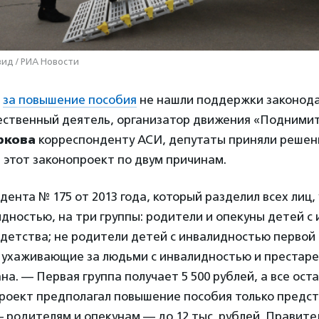
ид / РИА Новости
и
за повышение пособия
не нашли поддержки законода
ественный деятель, организатор движения «Подними
ркова
корреспонденту АСИ, депутаты приняли решен
 этот законопроект по двум причинам.
дента № 175 от 2013 года, который разделил всех лиц
дностью, на три группы: родители и опекуны детей с
 детства; не родители детей с инвалидностью первой 
а, ухаживающие за людьми с инвалидностью и престар
на. — Первая группа получает 5 500 рублей, а все ост
проект предполагал повышение пособия только предс
 родителям и опекунам — до 12 тыс. рублей. Правите