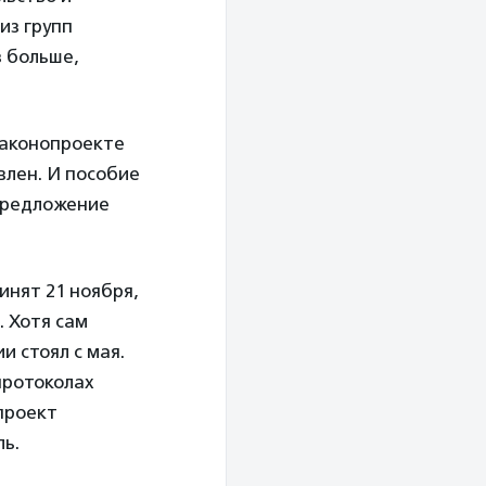
из групп
з больше,
законопроекте
влен. И пособие
 предложение
инят 21 ноября,
. Хотя сам
и стоял с мая.
 протоколах
проект
ь.