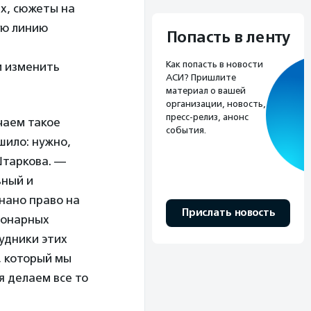
ах, сюжеты на
ую линию
Попасть в ленту
Как попасть в новости
и изменить
АСИ? Пришлите
материал о вашей
организации, новость,
пресс-релиз, анонс
чаем такое
события.
шило: нужно,
Штаркова. —
ьный и
знано право на
Прислать новость
ионарных
рудники этих
, который мы
я делаем все то