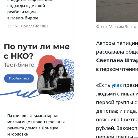
подходы к детской
реабилитации
в Новосибирске
13:15
·
Прислано НКО
Фото: Максим Богодв
Авторы петици
рассказала общ
Светлана Шта
в первом чтении
«Есть
указ
прези
людьми с инвали
первой группы с
детства; и лиц
Патриаршая гуманитарная
пояснила Светла
миссия ищет волонтеров для
рублей. Законо
ремонта домов в Донецке
и Горловке
первой группы —