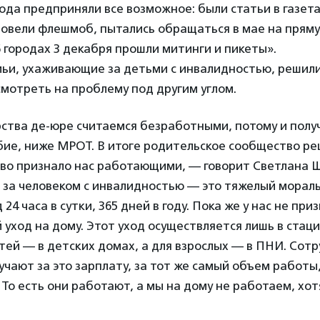
ода предприняли все возможное: были статьи в газет
Провели флешмоб, пытались обращаться в мае на прям
6 городах 3 декабря прошли митинги и пикеты».
мьи, ухаживающие за детьми с инвалидностью, решил
мотреть на проблему под другим углом.
рства де-юре считаемся безработными, потому и полу
ие, ниже МРОТ. В итоге родительское сообщество ре
тво признало нас работающими, — говорит Светлана 
 за человеком с инвалидностью — это тяжелый морал
24 часа в сутки, 365 дней в году. Пока же у нас не при
уход на дому. Этот уход осуществляется лишь в стац
етей — в детских домах, а для взрослых — в ПНИ. Сот
чают за это зарплату, за тот же самый объем работы
 То есть они работают, а мы на дому не работаем, хот