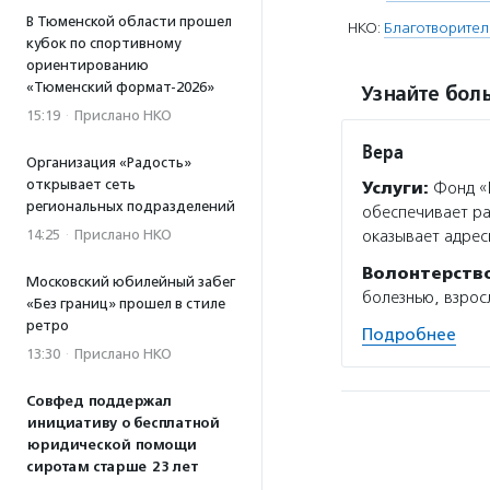
В Тюменской области прошел
НКО:
Благотворите
кубок по спортивному
ориентированию
«Тюменский формат-2026»
Узнайте боль
15:19
·
Прислано НКО
Вера
Организация «Радость»
открывает сеть
Услуги:
Фонд «В
региональных подразделений
обеспечивает р
оказывает адрес
14:25
·
Прислано НКО
Волонтерств
Московский юбилейный забег
болезнью, взрос
«Без границ» прошел в стиле
ретро
Подробнее
13:30
·
Прислано НКО
Совфед поддержал
инициативу о бесплатной
юридической помощи
сиротам старше 23 лет