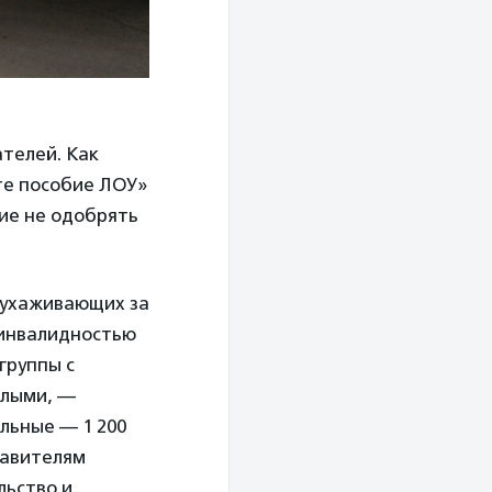
телей. Как
те пособие ЛОУ»
ие не одобрять
, ухаживающих за
 инвалидностью
группы с
елыми, —
альные — 1 200
тавителям
льство и