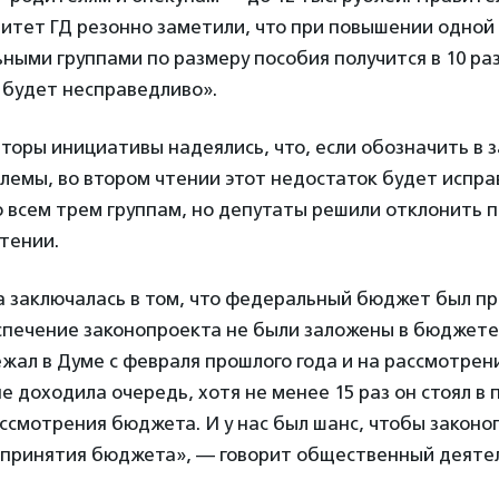
тет ГД резонно заметили, что при повышении одной 
ьными группами по размеру пособия получится в 10 ра
 будет несправедливо».
вторы инициативы надеялись, что, если обозначить в 
емы, во втором чтении этот недостаток будет испра
о всем трем группам, но депутаты решили отклонить
чтении.
 заключалась в том, что федеральный бюджет был пр
спечение законопроекта не были заложены в бюджете
жал в Думе с февраля прошлого года и на рассмотрени
не доходила очередь, хотя не менее 15 раз он стоял в
ссмотрения бюджета. И у нас был шанс, чтобы законо
 принятия бюджета», — говорит общественный деятел