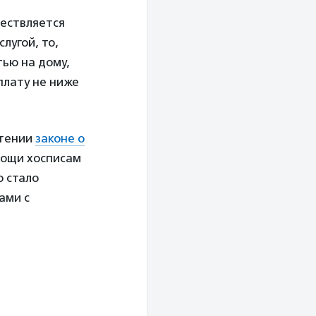
ществляется
лугой, то,
тью на дому,
плату не ниже
чтении
законе о
мощи хосписам
о стало
ами с