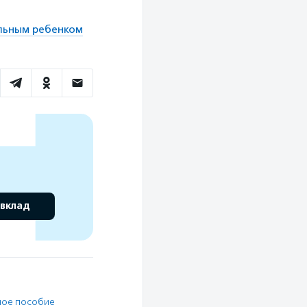
ольным ребенком
 вклад
ное пособие