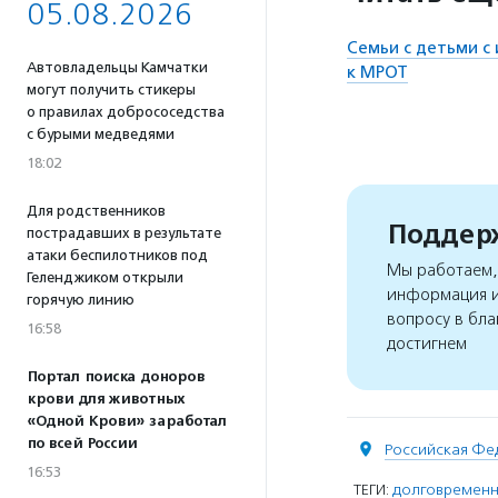
05.08.2026
Семьи с детьми с
Автовладельцы Камчатки
к МРОТ
могут получить стикеры
о правилах добрососедства
с бурыми медведями
18:02
Для родственников
Поддерж
пострадавших в результате
атаки беспилотников под
Мы работаем, 
Геленджиком открыли
информация и
горячую линию
вопросу в бла
16:58
достигнем
Портал поиска доноров
крови для животных
«Одной Крови» заработал
по всей России
Российская Фе
16:53
ТЕГИ:
долговременн