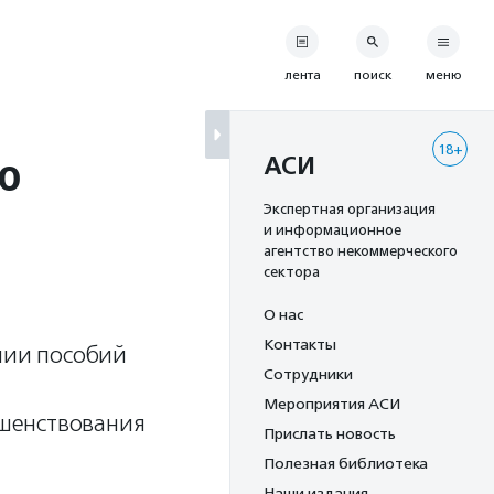
лента
поиск
меню
18+
ю
АСИ
Экспертная организация
и информационное
агентство некоммерческого
сектора
О нас
Контакты
ении пособий
Сотрудники
Мероприятия АСИ
шенствования
Прислать новость
Полезная библиотека
Наши издания