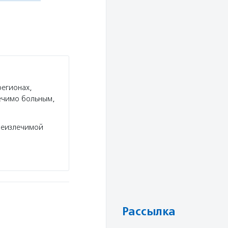
регионах,
ечимо больным,
неизлечимой
Рассылка