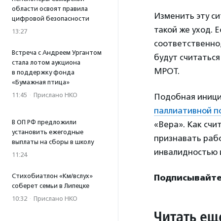
области освоят правила
Изменить эту си
цифровой безопасности
такой же уход. 
13:27
соответственно,
Встреча с Андреем Ургантом
будут считаться
стала лотом аукциона
МРОТ.
в поддержку фонда
«Бумажная птица»
11:45
·
Прислано НКО
Подобная иници
паллиативной 
В ОП РФ предложили
«Вера». Как счи
установить ежегодные
признавать раб
выплаты на сборы в школу
инвалидностью 
11:24
Стихобиатлон «Км/вслух»
Подписывайтес
соберет семьи в Липецке
10:32
·
Прислано НКО
Читать ещ