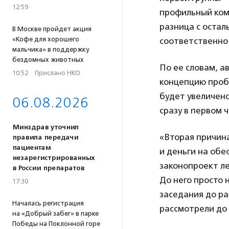
12:59
профильный коми
разница с остал
В Москве пройдет акция
«Кофе для хорошего
соответственно
мальчика» в поддержку
бездомных животных
По ее словам, а
10:52
·
Прислано НКО
концепцию пробл
будет увеличен
06.08.2026
сразу в первом 
Минздрав уточнил
«Вторая причина
правила передачи
пациентам
и деньги на обе
незарегистрированных
законопроект ле
в России препаратов
До него просто 
17:30
заседания до ра
Началась регистрация
рассмотрели до
на «Добрый забег» в парке
Победы на Поклонной горе