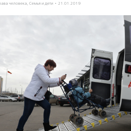
рава человека
,
Семья и дети
·
21.01.2019