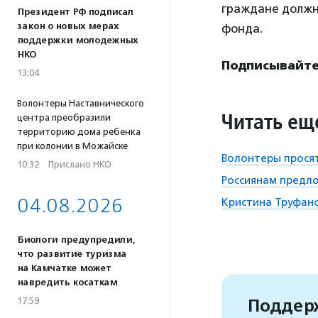
граждане должн
Президент РФ подписал
закон о новых мерах
фонда.
поддержки молодежных
НКО
Подписывайтес
13:04
Волонтеры Наставнического
Читать ещ
центра преобразили
территорию дома ребенка
при колонии в Можайске
Волонтеры просят
10:32
·
Прислано НКО
Россиянам предло
04.08.2026
Кристина Труфано
Биологи предупредили,
что развитие туризма
на Камчатке может
навредить косаткам
Поддерж
17:59