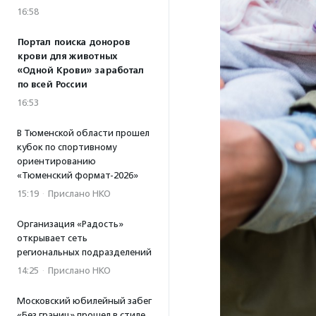
16:58
Портал поиска доноров
крови для животных
«Одной Крови» заработал
по всей России
16:53
В Тюменской области прошел
кубок по спортивному
ориентированию
«Тюменский формат-2026»
15:19
·
Прислано НКО
Организация «Радость»
открывает сеть
региональных подразделений
14:25
·
Прислано НКО
Московский юбилейный забег
«Без границ» прошел в стиле