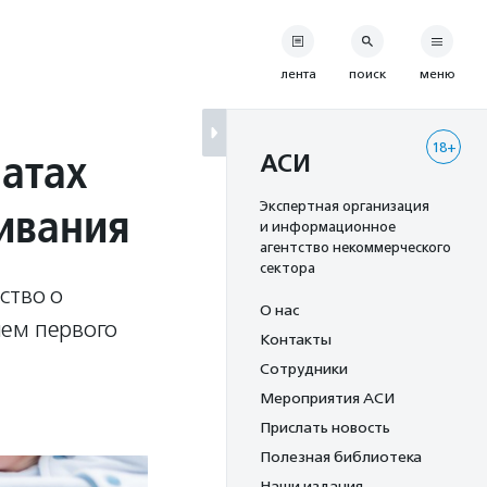
лента
поиск
меню
18+
латах
АСИ
ивания
Экспертная организация
и информационное
агентство некоммерческого
сектора
ство о
О нас
ием первого
Контакты
Сотрудники
Мероприятия АСИ
Прислать новость
Полезная библиотека
Наши издания