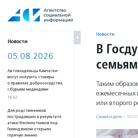
Перейти
к
содержанию
Новости
Новости
В Госд
05.08.2026
семьям
Автовладельцы Камчатки
могут получить стикеры
Таким образом
о правилах добрососедства
с бурыми медведями
ежемесячных 
18:02
или второго р
Для родственников
Семья и дети
·
30.0
пострадавших в результате
атаки беспилотников под
Геленджиком открыли
горячую линию