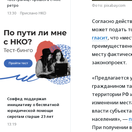
ретро
Фото: pixabay.com
13:30
·
Прислано НКО
Согласно дейст
может подать то
гласит
, что «ме
преимущественн
месту фактическ
законопроект.
«Предлагается 
гражданином та
территории РФ 
Совфед поддержал
изменении мест
инициативу о бесплатной
власти субъект
юридической помощи
сиротам старше 23 лет
населения», —
п
13:19
При получении в