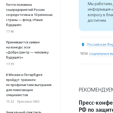
Мы работаем, 
Почти половина
информация и
соцпредприятий России
вопросу в бла
сосредоточена в 10 регионах
страны — фонд «Наше
достигнем
будущее»
17:46
Принимаются заявки
Российская Фе
на конкурс эссе
«Добро.Центр — человеку
ТЕГИ:
социальные в
будущего»
17:39
В Москве и Петербурге
пройдут тренинги
по профилактике выгорания
РЕКОМЕНДУЕ
для помогающих
специалистов
Пресс-конфе
15:32
·
Прислано НКО
РФ по защит
Уникальный спектакль