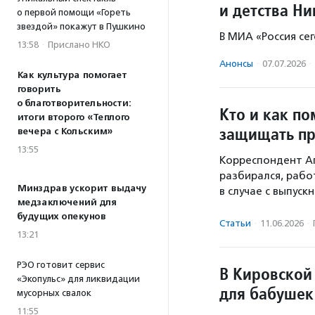
и детства Н
о первой помощи «Гореть
звездой» покажут в Пушкино
В МИА «Россия се
13:58
·
Прислано НКО
Анонсы
·
07.07.2026
·
Как культура помогает
говорить
о благотворительности:
Кто и как по
итоги второго «Теплого
защищать пр
вечера с Кольским»
13:55
Корреспондент А
разбирался, рабо
Минздрав ускорит выдачу
в случае с выпуск
медзаключений для
будущих опекунов
Статьи
·
11.06.2026
·
13:21
РЭО готовит сервис
В Кировской 
«Экопульс» для ликвидации
для бабушек
мусорных свалок
11:55