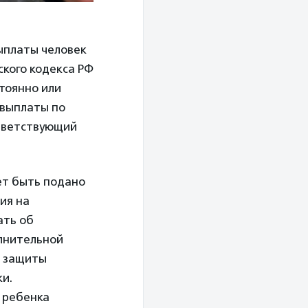
ыплаты человек
ского кодекса РФ
стоянно или
 выплаты по
ответствующий
ет быть подано
ия на
ать об
лнительной
й защиты
и.
о ребенка