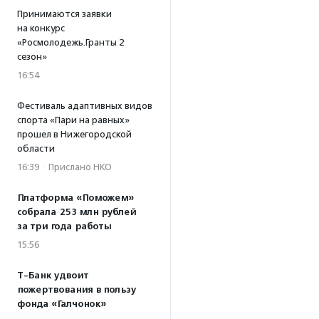
Принимаются заявки
на конкурс
«Росмолодежь.Гранты 2
сезон»
16:54
Фестиваль адаптивных видов
спорта «Пари на равных»
прошел в Нижегородской
области
16:39
·
Прислано НКО
Платформа «Поможем»
собрала 253 млн рублей
за три года работы
15:56
Т-Банк удвоит
пожертвования в пользу
фонда «Галчонок»