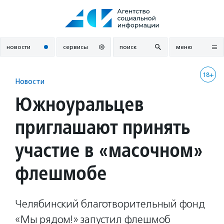
Перейти
к
содержанию
новости
сервисы
поиск
меню
18+
Новости
Южноуральцев
приглашают принять
участие в «масочном»
флешмобе
Челябинский благотворительный фонд
«Мы рядом!» запустил флешмоб