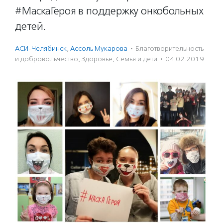
#МаскаГероя в поддержку онкобольных
детей.
АСИ-Челябинск
,
Ассоль Мукарова
·
Благотвори­тель­ность
и доброволь­чест­во
,
Здоровье
,
Семья и дети
·
04.02.2019