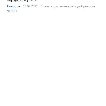
хирург и окулист.
Новости
·
10.07.2025
·
Благотвори­тель­ность и доброволь­
чест­во