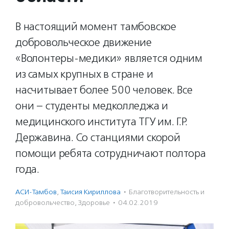
В настоящий момент тамбовское
добровольческое движение
«Волонтеры-медики» является одним
из самых крупных в стране и
насчитывает более 500 человек. Все
они – студенты медколледжа и
медицинского института ТГУ им. Г.Р.
Державина. Со станциями скорой
помощи ребята сотрудничают полтора
года.
АСИ-Тамбов
,
Таисия Кириллова
·
Благотвори­тель­ность и
доброволь­чест­во
,
Здоровье
·
04.02.2019