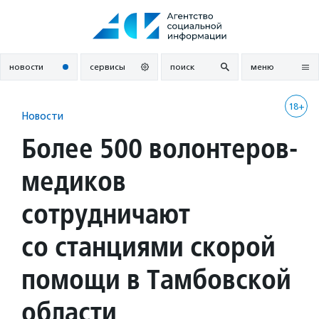
Перейти
к
содержанию
новости
сервисы
поиск
меню
18+
Новости
Более 500 волонтеров-
медиков
сотрудничают
со станциями скорой
помощи в Тамбовской
области