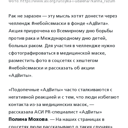
Фото: https://www.asi.org.ru/ssylka-i-udalena/?karina_razum
Рак не заразен — эту мысль хотят донести через
челлендж #небойсямаски в фонде «АдВита».
Акция приурочена ко Всемирному дню борьбы
против рака и Международному дню детей,
больных раком. Для участия в челлендже нужно
сфотографироваться в медицинской маске,
разместить фото в соцсетях с хештегом
#небойсямаски и рассказать об акции
«АдВиты».
«Подопечные «АдВиты» часто сталкиваются с
негативной реакцией и с тем, что люди избегают
контакта из-за медицинских масок, —
рассказала АСИ PR-специалист «АдВиты»
Полина Мохова
. — На наших страницах в
соцсетях люди рассказывают о таких случаях».