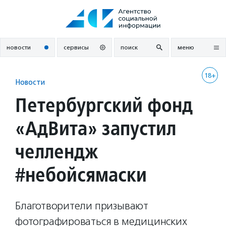
Перейти
к
содержанию
новости
сервисы
поиск
меню
18+
Новости
Петербургский фонд
«АдВита» запустил
челлендж
#небойсямаски
Благотворители призывают
фотографироваться в медицинских