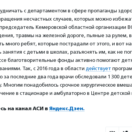
удничать с департаментом в сфере пропаганды здоро
вращения несчастных случаев, которых можно избежа
 председатель Кемеровской областной организации 
адения, травмы на железной дороге, пьяные за рулем,
ь много ребят, которые пострадали от этого, и вот 
 занятия с детьми в школах, разъяснять им, как не поп
ассе благотворительные фонды активно помогают дет
аниями. Так, с 2016 года в области
действует
програм
о за последние два года врачи обследовали 1 300 дет
у. Многим понадобилось срочное хирургическое вмеш
чение в стационаре и амбулаторно в Центре детской 
ь на канал АСИ в
Яндекс.Дзен.