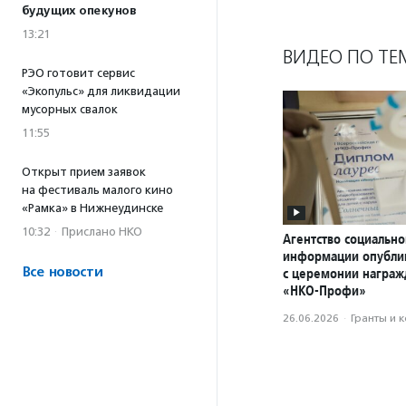
будущих опекунов
13:21
ВИДЕО ПО ТЕ
РЭО готовит сервис
«Экопульс» для ликвидации
мусорных свалок
11:55
Открыт прием заявок
на фестиваль малого кино
«Рамка» в Нижнеудинске
10:32
·
Прислано НКО
Агентство социально
информации опубли
Все новости
с церемонии награ
«НКО-Профи»
26.06.2026
·
Гранты и 