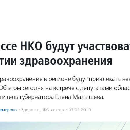
ссе НКО будут участвова
итии здравоохранения
дравоохранения в регионе будут привлекать н
Об этом сегодня на встрече с депутатами облас
ститель губернатора Елена Малышева.
Кемерово
·
Здоровье
,
НКО-сектор
·
07.02.2019