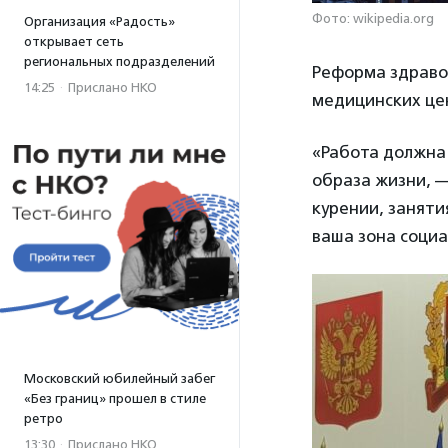
Фото: wikipedia.org
Организация «Радость»
открывает сеть
региональных подразделений
Реформа здраво
14:25
·
Прислано НКО
медицинских цен
«Работа должна
образа жизни, 
курении, заняти
ваша зона соци
Московский юбилейный забег
«Без границ» прошел в стиле
ретро
13:30
·
Прислано НКО