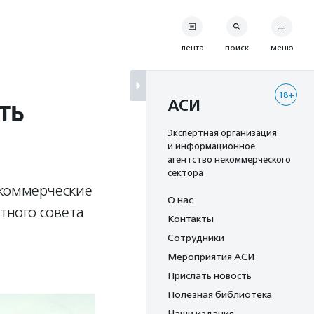
лента
поиск
меню
18+
ть
АСИ
Экспертная организация
и информационное
агентство некоммерческого
сектора
екоммерческие
О нас
тного совета
Контакты
Сотрудники
Мероприятия АСИ
Прислать новость
Полезная библиотека
Наши издания