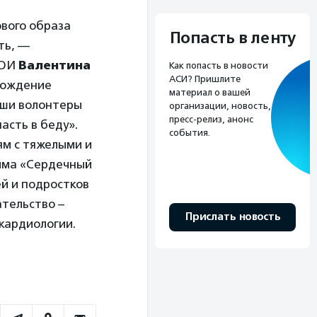
вого образа
Попасть в ленту
ть, —
ВОИ
Валентина
Как попасть в новости
АСИ? Пришлите
 вождение
материал о вашей
наши волонтеры
организации, новость,
пресс-релиз, анонс
асть в беду».
события.
ям с тяжелыми и
ма «Сердечный
ей и подростков
ательство –
Прислать новость
кардиологии.