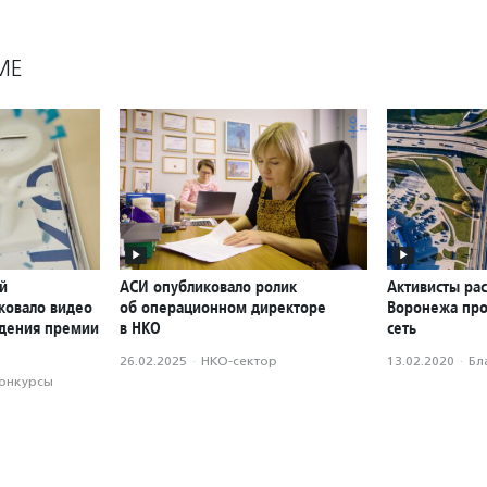
МЕ
й
АСИ опубликовало ролик
Активисты ра
ковало видео
об операционном директоре
Воронежа пр
ждения премии
в НКО
сеть
26.02.2025
·
НКО-сектор
13.02.2020
·
Бл
конкурсы