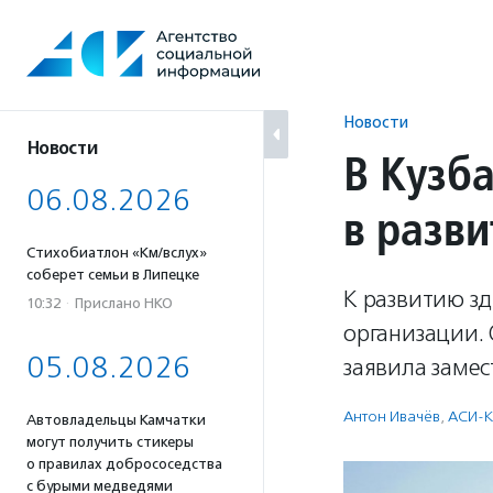
Перейти
к
содержанию
Новости
Новости
В Кузба
06.08.2026
в разв
Стихобиатлон «Км/вслух»
соберет семьи в Липецке
К развитию з
10:32
·
Прислано НКО
организации. 
05.08.2026
заявила заме
Антон Ивачёв
,
АСИ-
Автовладельцы Камчатки
могут получить стикеры
о правилах добрососедства
с бурыми медведями