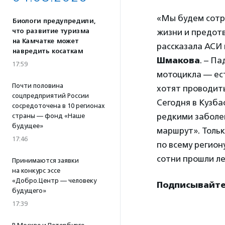
«Мы будем сотр
Биологи предупредили,
жизни и предот
что развитие туризма
на Камчатке может
рассказала АСИ
навредить косаткам
Шмакова
. – П
17:59
мотоцикла — ест
Почти половина
хотят проводить
соцпредприятий России
Сегодня в Кузб
сосредоточена в 10 регионах
редкими заболев
страны — фонд «Наше
будущее»
маршрут». Тольк
17:46
по всему регион
сотни прошли ле
Принимаются заявки
на конкурс эссе
«Добро.Центр — человеку
Подписывайтес
будущего»
17:39