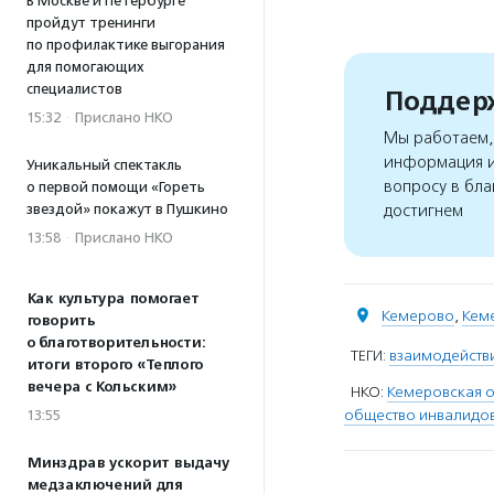
В Москве и Петербурге
пройдут тренинги
по профилактике выгорания
для помогающих
специалистов
Поддерж
15:32
·
Прислано НКО
Мы работаем, 
информация и
Уникальный спектакль
вопросу в бла
о первой помощи «Гореть
достигнем
звездой» покажут в Пушкино
13:58
·
Прислано НКО
Как культура помогает
Кемерово
,
Кем
говорить
о благотворительности:
ТЕГИ:
взаимодействи
итоги второго «Теплого
вечера с Кольским»
НКО:
Кемеровская 
общество инвалидо
13:55
Минздрав ускорит выдачу
медзаключений для