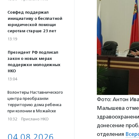
Совфед поддержал
инициативу о бесплатной
юридической помощи
сиротам старше 23 лет
13:19
Президент РФ подписал
закон о новых мерах
поддержки молодежных
НКО
13:04
Волонтеры Наставнического
Фото: Антон Ив
центра преобразили
территорию дома ребенка
Малышева отмет
при колонии в Можайске
здравоохранени
10:32
·
Прислано НКО
донесение пробл
отделения
Всер
04.08.2026