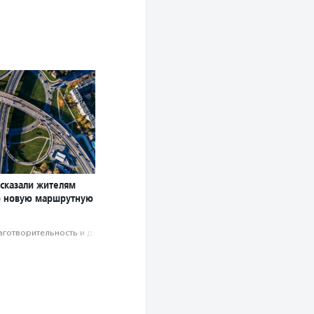
ссказали жителям
о новую маршрутную
аготвори­тель­ность и доброволь­чест­во