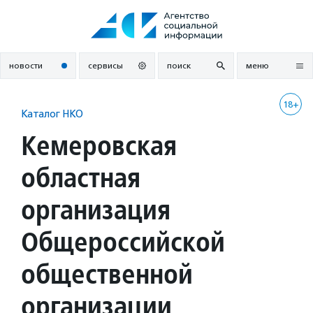
Перейти
к
содержанию
новости
сервисы
поиск
меню
18+
Каталог НКО
Кемеровская
областная
организация
Общероссийской
общественной
организации