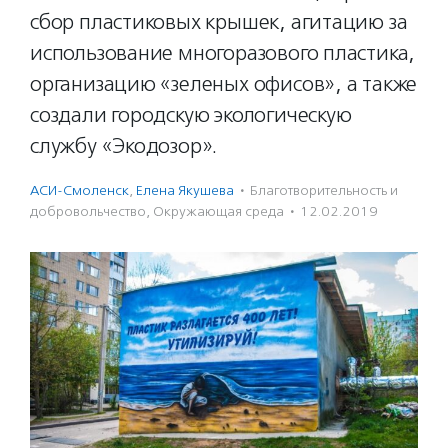
сбор пластиковых крышек, агитацию за
использование многоразового пластика,
организацию «зеленых офисов», а также
создали городскую экологическую
службу «Экодозор».
АСИ-Смоленск
,
Елена Якушева
·
Благотвори­тель­ность и
доброволь­чест­во
,
Окружающая среда
·
12.02.2019