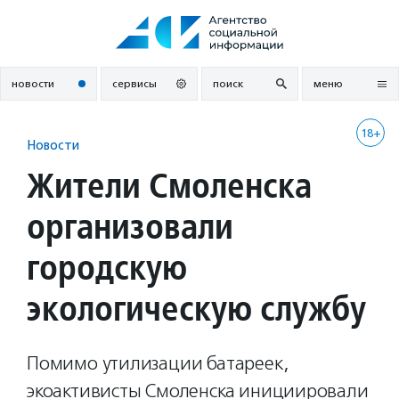
Перейти
к
содержанию
новости
сервисы
поиск
меню
18+
Новости
Жители Смоленска
организовали
городскую
экологическую службу
Помимо утилизации батареек,
экоактивисты Смоленска инициировали