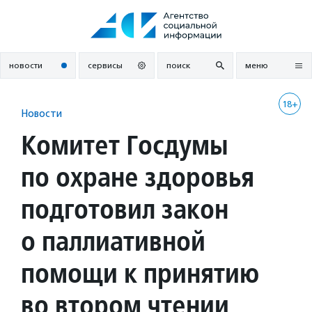
Перейти
к
содержанию
новости
сервисы
поиск
меню
18+
Новости
Комитет Госдумы
по охране здоровья
подготовил закон
о паллиативной
помощи к принятию
во втором чтении