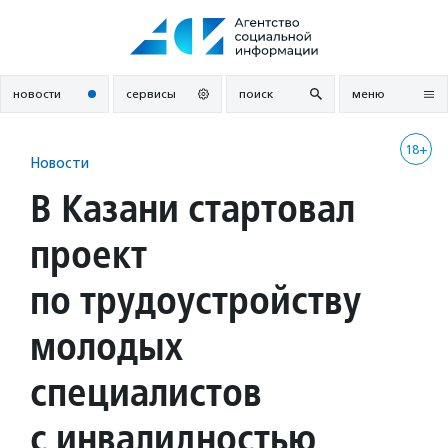
Перейти
к
содержанию
новости
сервисы
поиск
меню
18+
Новости
В Казани стартовал
проект
по трудоустройству
молодых
специалистов
с инвалидностью