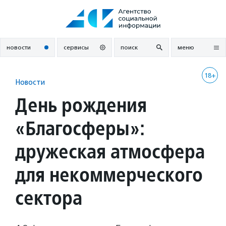
Перейти
к
содержанию
новости
сервисы
поиск
меню
18+
Новости
День рождения
«Благосферы»:
дружеская атмосфера
для некоммерческого
сектора