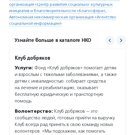
организация «Центр развития социально-культурных
инициатив и благотворительности «Благосфера»
,
Автономная некоммерческая организация «Агентство
социальной информации»
Узнайте больше в каталоге НКО
Клуб добряков
Центр
проек
Услуги:
Фонд «Клуб добряков» помогает детям
«Благ
и взрослым с тяжелыми заболеваниями, а также
Услуг
детям с инвалидностью: собирает средства
для то
на лечение и реабилитацию, оказывает
в благ
бесплатную юридическую и транспортную
об орг
помощь.
и неко
Волонтерство:
Клуб добряков — это
проход
сообщество людей, готовых прийти на выручку.
органи
Клуб всегда рад принять в свою команду новых
Подро
волонтеров. «Мы подскажем, как помогать