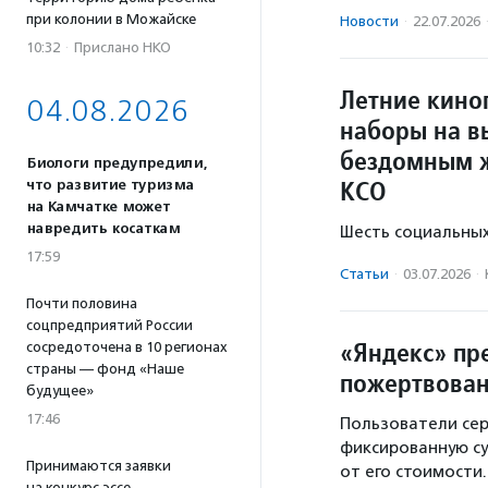
при колонии в Можайске
Новости
·
22.07.2026
10:32
·
Прислано НКО
Летние кино
04.08.2026
наборы на в
бездомным 
Биологи предупредили,
КСО
что развитие туризма
на Камчатке может
навредить косаткам
Шесть социальных
17:59
Статьи
·
03.07.2026
·
Почти половина
соцпредприятий России
«Яндекс» пр
сосредоточена в 10 регионах
страны — фонд «Наше
пожертвован
будущее»
17:46
Пользователи сер
фиксированную су
Принимаются заявки
от его стоимости.
на конкурс эссе