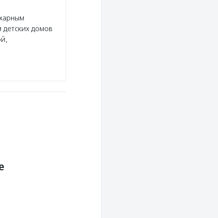
ахарным
 детских домов
ой,
е