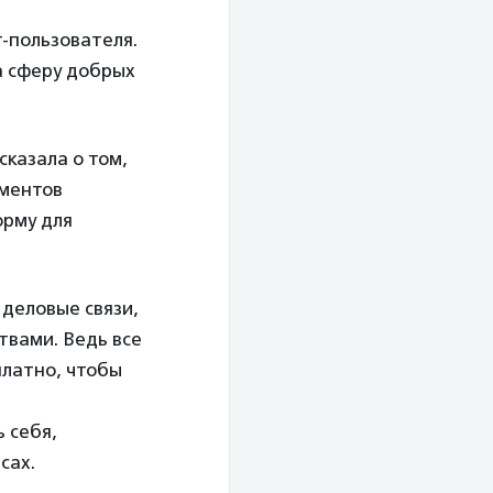
-пользователя.
а сферу добрых
сказала о том,
ументов
орму для
деловые связи,
твами. Ведь все
платно, чтобы
 себя,
сах.