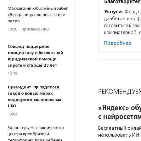
Благотворител
Московский юбилейный забег
Услуги:
Фонд пр
«Без границ» прошел в стиле
диабетом и орф
ретро
готовиться к са
13:30
·
Прислано НКО
компьютерной, 
Подробнее
Совфед поддержал
инициативу о бесплатной
юридической помощи
сиротам старше 23 лет
13:19
Президент РФ подписал
РЕКОМЕНДУЕ
закон о новых мерах
поддержки молодежных
«Яндекс» об
НКО
с нейросетя
13:04
Волонтеры Наставнического
Бесплатный онла
центра преобразили
использовать ИИ 
территорию дома ребенка