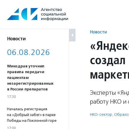
Перейти
к
содержанию
Новости
Новости
«Яндек
06.08.2026
создал
Минздрав уточнил
маркет
правила передачи
пациентам
незарегистрированных
в России препаратов
Эксперты «Янд
17:30
работу НКО и 
Началась регистрация
НКО-сектор
,
Образо
на «Добрый забег» в парке
Победы на Поклонной горе
17:00