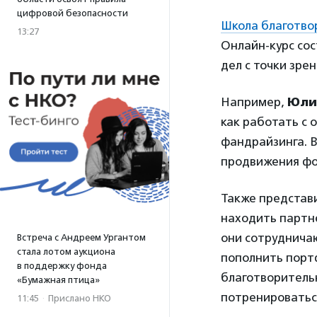
цифровой безопасности
Школа благотво
13:27
Онлайн-курс сос
дел с точки зре
Например,
Юли
как работать с
фандрайзинга. В
продвижения фо
Также представ
находить партне
они сотруднича
Встреча с Андреем Ургантом
стала лотом аукциона
пополнить порт
в поддержку фонда
благотворитель
«Бумажная птица»
потренироваться
11:45
·
Прислано НКО