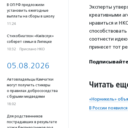
В ОП РФ предложили
Эксперты утверж
установить ежегодные
креативными аге
выплаты на сборы в школу
нравиться и НКО
11:24
способствовать
Стихобиатлон «Км/вслух»
соотнести идею 
соберет семьи в Липецке
принесет тот ре
10:32
·
Прислано НКО
Подписывайтес
05.08.2026
Автовладельцы Камчатки
Читать ещ
могут получить стикеры
о правилах добрососедства
с бурыми медведями
«Норникель» объя
18:02
В России появилс
Для родственников
пострадавших в результате
атаки беспилотников под