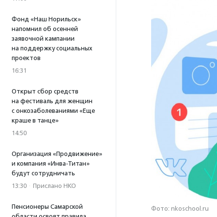
Фонд «Наш Норильск»
напомнил об осенней
заявочной кампании
на поддержку социальных
проектов
16:31
Открыт сбор средств
на фестиваль для женщин
с онкозаболеваниями «Еще
краше в танце»
14:50
Организация «Продвижение»
и компания «Инва-Титан»
будут сотрудничать
13:30
·
Прислано НКО
Пенсионеры Самарской
Фото: nkoschool.ru
области освоят правила