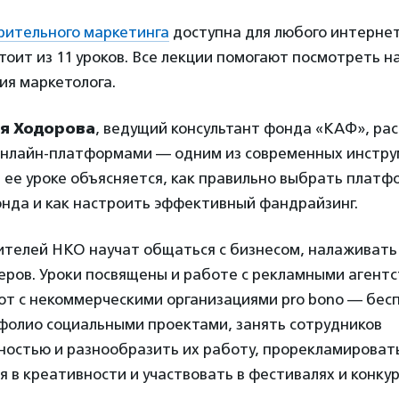
рительного маркетинга
доступна для любого интернет
тоит из 11 уроков. Все лекции помогают посмотреть н
ния маркетолога.
я Ходорова
, ведущий консультант фонда «КАФ», рас
 онлайн-платформами — одним из современных инстр
 ее уроке объясняется, как правильно выбрать платф
нда и как настроить эффективный фандрайзинг.
ителей НКО научат общаться с бизнесом, налаживать 
ров. Уроки посвящены и работе с рекламными агентс
ют с некоммерческими организациями pro bono — бес
фолио социальными проектами, занять сотрудников
ностью и разнообразить их работу, прорекламировать
 в креативности и участвовать в фестивалях и конкур