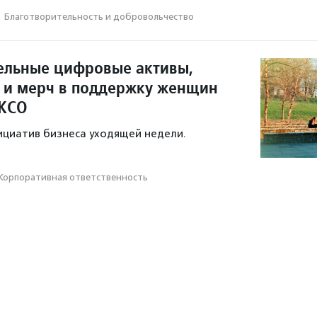
·
Благотвори­тель­ность и доброволь­чест­во
ельные цифровые активы,
с и мерч в поддержку женщин
 КСО
ициатив бизнеса уходящей недели.
Корпоративная ответственность