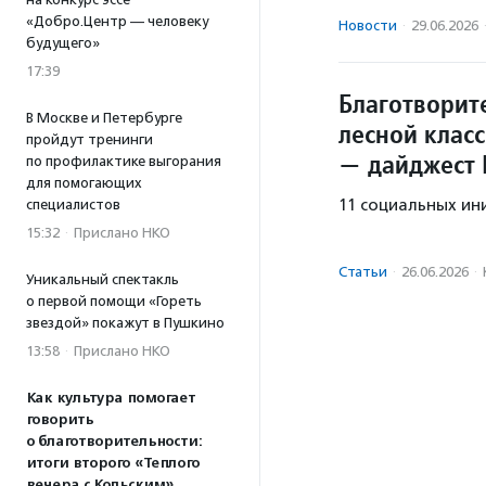
«Добро.Центр — человеку
Новости
·
29.06.2026
будущего»
17:39
Благотворит
В Москве и Петербурге
лесной клас
пройдут тренинги
— дайджест
по профилактике выгорания
для помогающих
11 социальных ин
специалистов
15:32
·
Прислано НКО
Статьи
·
26.06.2026
·
Уникальный спектакль
о первой помощи «Гореть
звездой» покажут в Пушкино
13:58
·
Прислано НКО
Как культура помогает
говорить
о благотворительности:
итоги второго «Теплого
вечера с Кольским»