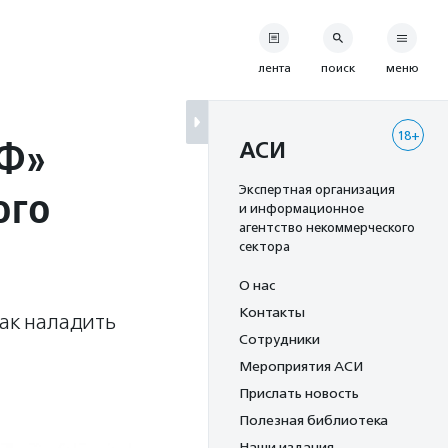
лента
поиск
меню
18+
АФ»
АСИ
ого
Экспертная организация
и информационное
агентство некоммерческого
сектора
О нас
Контакты
как наладить
Сотрудники
Мероприятия АСИ
Прислать новость
Полезная библиотека
Наши издания