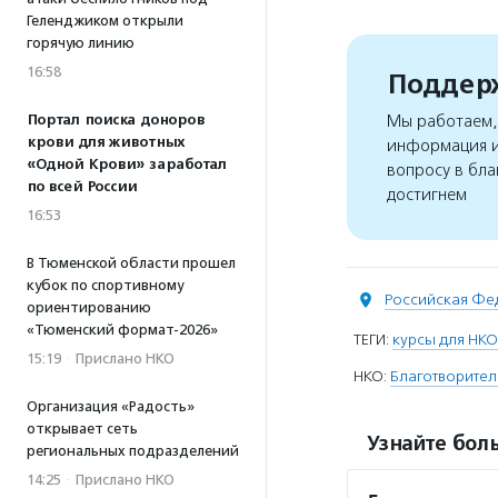
Геленджиком открыли
горячую линию
16:58
Поддерж
Мы работаем, 
Портал поиска доноров
крови для животных
информация и
«Одной Крови» заработал
вопросу в бла
по всей России
достигнем
16:53
В Тюменской области прошел
кубок по спортивному
Российская Фе
ориентированию
«Тюменский формат-2026»
ТЕГИ:
курсы для НКО
15:19
·
Прислано НКО
НКО:
Благотворител
Организация «Радость»
открывает сеть
Узнайте боль
региональных подразделений
14:25
·
Прислано НКО