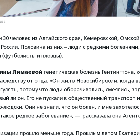
ова
и 30 человек из Алтайского края, Кемеровской, Омской
 России. Половина из них – люди с редкими болезнями,
 (футболисты и пловцы).
ины Лимаевой
генетическая болезнь Гентингтона, 
аследству от отца. «Он жил в Новосибирске и, когда в
 гулять, потому что люди оборачивались, смеялись, за
вый ли он. Его не пускали в общественный транспорт 
о-людски. Они не знали, что он болен, и мне захотело
 такое редкое заболевание», — рассказала она Агент
лизации прошло меньше года. Прошлым летом Екатер