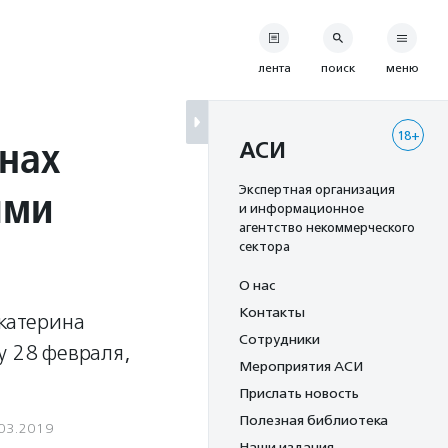
лента
поиск
меню
18+
нах
АСИ
ями
Экспертная организация
и информационное
агентство некоммерческого
сектора
О нас
Контакты
Екатерина
Сотрудники
y 28 февраля,
Мероприятия АСИ
Прислать новость
Полезная библиотека
03.2019
Наши издания