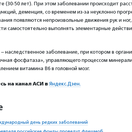
те (30-50 лет). При этом заболевании происходит рас
нкций, деменция, со временем из-за неуклонно прог
ания появляются непроизвольные движения рук и ног,
ти самостоятельно выполнять элементарные действия
– наследственное заболевание, при котором в органи
чная фосфатаза», управляющего процессом минерали
плением витамина B6 в головной мозг.
ь на канал АСИ в
Яндекс.Дзен.
е
ждународный день редких заболеваний
 февраля российские фонды проведут флешмоб