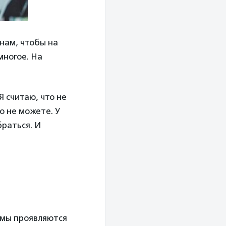
нам, чтобы на
многое. На
Я считаю, что не
то не можете. У
браться. И
омы проявляются