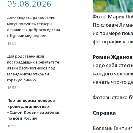
05.08.2026
Фото: Мария Ло
Автовладельцы Камчатки
могут получить стикеры
По словам Лима
о правилах добрососедства
их примере пока
с бурыми медведями
фотографиях пло
18:02
Для родственников
Роман Жданов
пострадавших в результате
надо себя стесня
атаки беспилотников под
каждого человек
Геленджиком открыли
горячую линию
начать что-то д
16:58
Фотовыставка бу
Портал поиска доноров
крови для животных
Справка
«Одной Крови» заработал
по всей России
16:53
Болезнь Гентинг