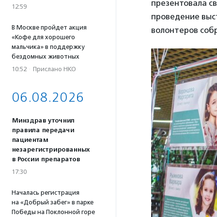
презентовала св
12:59
проведение выст
В Москве пройдет акция
волонтеров собр
«Кофе для хорошего
мальчика» в поддержку
бездомных животных
10:52
·
Прислано НКО
06.08.2026
Минздрав уточнил
правила передачи
пациентам
незарегистрированных
в России препаратов
17:30
Началась регистрация
на «Добрый забег» в парке
Победы на Поклонной горе