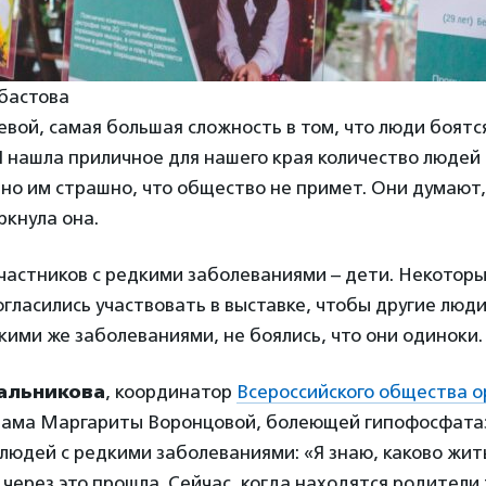
бастова
вой, самая большая сложность в том, что люди боятс
Я нашла приличное для нашего края количество людей
но им страшно, что общество не примет. Они думают,
ркнула она.
частников с редкими заболеваниями – дети. Некотор
огласились участвовать в выставке, чтобы другие люд
акими же заболеваниями, не боялись, что они одиноки.
альникова
, координатор
Всероссийского общества 
ама Маргариты Воронцовой, болеющей гипофосфатаз
 людей с редкими заболеваниями: «Я знаю, каково жит
 через это прошла. Сейчас, когда находятся родители