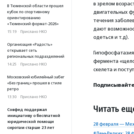
в зрелом возрас
В Тюменской области прошел
двигательных фу
кубок по спортивному
ориентированию
течения заболев
«Тюменский формат-2026»
дают возможнос
15:19
·
Прислано НКО
одеться и т.д).
Организация «Радость»
открывает сеть
Гипофосфатазия 
региональных подразделений
фермента «щело
14:25
·
Прислано НКО
скелета и посту
Московский юбилейный забег
«Без границ» прошел в стиле
Подписывайтес
ретро
13:30
·
Прислано НКО
Читать ещ
Совфед поддержал
инициативу о бесплатной
юридической помощи
28 февраля — Ме
сиротам старше 23 лет
#ДеньРедких: 28