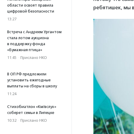
области освоят правила
ребятишек, мы в
цифровой безопасности
13:27
Встреча с Андреем Ургантом
стала лотом аукциона
в поддержку фонда
«Бумажная птица»
11:45
·
Прислано НКО
В ОП РФ предложили
установить ежегодные
выплаты на сборы в школу
11:24
Стихобиатлон «Км/вслух»
соберет семьи в Липецке
10:32
·
Прислано НКО