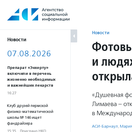
Перейти
к
содержанию
Новости
Новости
Фотовы
07.08.2026
и людя
Препарат «Энхерту»
открыл
включили в перечень
жизненно необходимых
и важнейших лекарств
16:27
«Душевная фот
Лимаева – отк
Клуб друзей пермской
физико-математической
в Международ
школы № 146 ищет
фандрайзера
АСИ-Барнаул
,
Мария
15:35
·
Прислано НКО