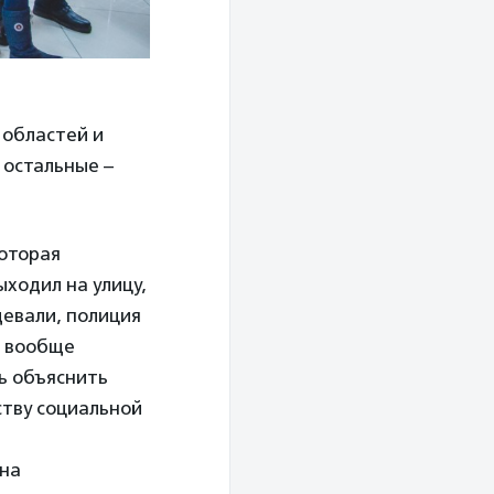
 областей и
 остальные –
которая
ыходил на улицу,
девали, полиция
и вообще
сь объяснить
ству социальной
ина