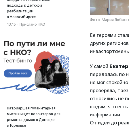
подходы к детской
реабилитации
в Новосибирске
Фото: Мария Лобаст
13:15
·
Прислано НКО
Ее героями стал
других регионов
инваспортсмены
У самой
Екатер
передалась по н
не мог спокойно
проверяла, трез
относились не п
людям, что есть
Патриаршая гуманитарная
миссия ищет волонтеров для
информации.
ремонта домов в Донецке
От идеи до реа
и Горловке