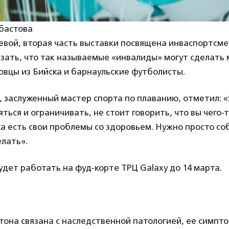
бастова
евой, вторая часть выставки посвящена инваспортсме
зать, что так называемые «инвалиды» могут сделать 
вцы из Бийска и барнаульские футболисты.
, заслуженный мастер спорта по плаванию, отметил: «
ться и ограничивать, не стоит говорить, что вы чего-
а есть свои проблемы со здоровьем. Нужно просто со
елать».
дет работать на фуд-корте ТРЦ Galaxy до 14 марта.
тона связана с наследственной патологией, ее симпт