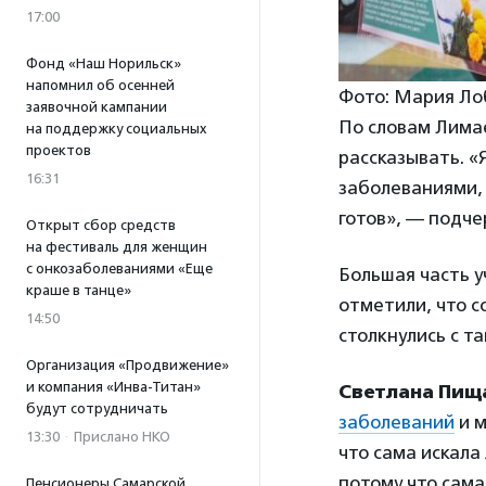
17:00
Фонд «Наш Норильск»
напомнил об осенней
Фото: Мария Ло
заявочной кампании
По словам Лимае
на поддержку социальных
проектов
рассказывать. «
16:31
заболеваниями, 
готов», — подче
Открыт сбор средств
на фестиваль для женщин
с онкозаболеваниями «Еще
Большая часть у
краше в танце»
отметили, что с
14:50
столкнулись с т
Организация «Продвижение»
и компания «Инва-Титан»
Светлана Пищ
будут сотрудничать
заболеваний
и м
13:30
·
Прислано НКО
что сама искала
потому что сама
Пенсионеры Самарской