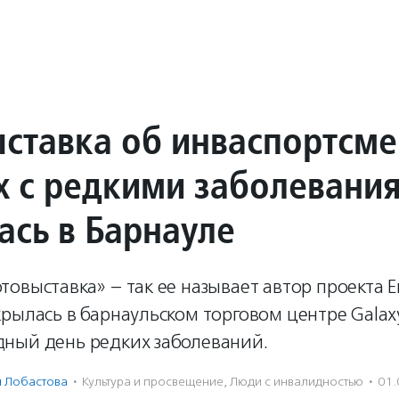
ставка об инваспортсме
х с редкими заболевани
ась в Барнауле
овыставка» – так ее называет автор проекта 
рылась в барнаульском торговом центре Galax
ный день редких заболеваний.
 Лобастова
·
Культура и просвещение
,
Люди с инвалидностью
·
01.