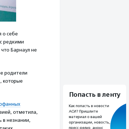
я о себе
 с редкими
 что Барнаул не
ые родители
и, которые
Попасть в ленту
орфанных
Как попасть в новости
АСИ? Пришлите
ией, отметила,
материал о вашей
ь в незнании,
организации, новость,
 таких
пресс-релиз, анонс