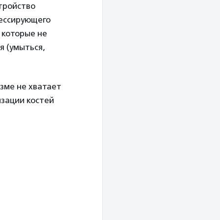
стройство
рессирующего
 которые не
 (умыться,
зме не хватает
зации костей