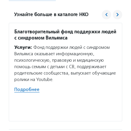
Узнайте больше в каталоге НКО
Благотворительный фонд поддержки людей
Семь
с синдромом Вильямса
Услуг
Услуги:
Фонд поддержки людей с синдромом
со спи
Вильямса оказывает информационную,
родств
психологическую, правовую и медицинскую
матер
помощь семьям с детьми с СВ, поддерживает
психол
родительские сообщества, выпускает обучающие
провод
ролики на Youtube.
и семе
Подробнее
Подро