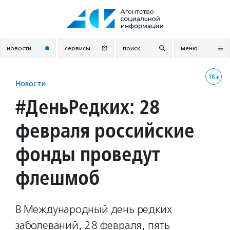
Перейти
к
содержанию
новости
сервисы
поиск
меню
18+
Новости
#ДеньРедких: 28
февраля российские
фонды проведут
флешмоб
В Международный день редких
заболеваний, 28 февраля, пять