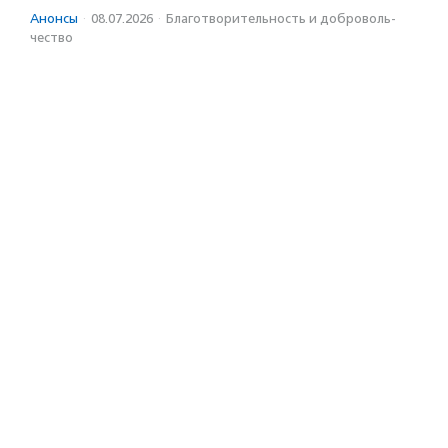
Анонсы
·
08.07.2026
·
Благотвори­тель­ность и доброволь­
чест­во