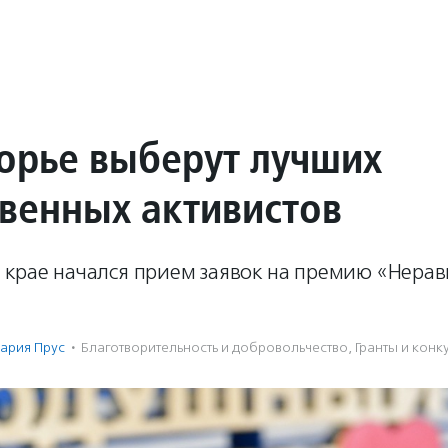
орье выберут лучших
венных активистов
 крае начался прием заявок на премию «Нер
ария Прус
·
Благотвори­тель­ность и доброволь­чест­во
,
Гранты и конк