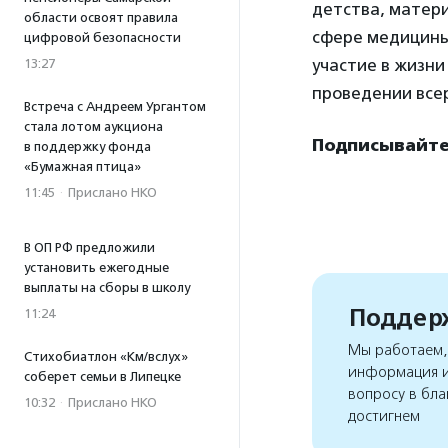
детства, матери
области освоят правила
сфере медицины
цифровой безопасности
участие в жизн
13:27
проведении все
Встреча с Андреем Ургантом
стала лотом аукциона
Подписывайтес
в поддержку фонда
«Бумажная птица»
11:45
·
Прислано НКО
В ОП РФ предложили
установить ежегодные
выплаты на сборы в школу
Поддерж
11:24
Мы работаем, 
Стихобиатлон «Км/вслух»
информация и
соберет семьи в Липецке
вопросу в бла
10:32
·
Прислано НКО
достигнем