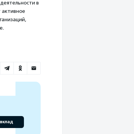
 деятельности в
т активное
ганизаций,
е.
 вклад