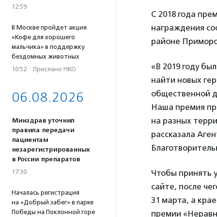
12:59
С 2018 года пре
награждения сос
В Москве пройдет акция
«Кофе для хорошего
районе Приморск
мальчика» в поддержку
бездомных животных
«В 2019 году б
10:52
·
Прислано НКО
найти новых гер
общественной де
06.08.2026
Наша премия пр
на разных терри
Минздрав уточнил
правила передачи
рассказала Аге
пациентам
Благотворитель
незарегистрированных
в России препаратов
17:30
Чтобы принять у
сайте, после че
Началась регистрация
31 марта, а кра
на «Добрый забег» в парке
Победы на Поклонной горе
премии «Неравн