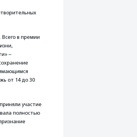
отворительных
 Всего в премии
изни,
ти» –
 сохранение
нимающимся
ь от 14 до 30
 приняли участие
овала полностью
 признание