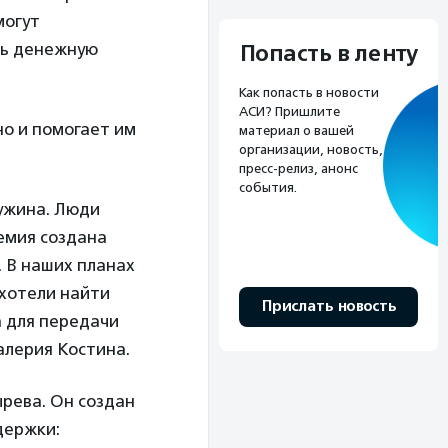
могут
ть денежную
Попасть в ленту
Как попасть в новости
АСИ? Пришлите
но и помогает им
материал о вашей
организации, новость,
пресс-релиз, анонс
события.
ужина. Люди
ремия создана
. В наших планах
 хотели найти
Прислать новость
 для передачи
алерия Костина.
рева. Он создан
держки: