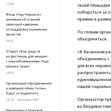
17:00
своей площадке
побороться за 
Фонд «Наш Норильск»
премию в размер
напомнил об осенней
заявочной кампании
на поддержку социальных
По словам орган
проектов
объединяться.
16:31
«В Хасанском р
Открыт сбор средств
на фестиваль для женщин
объединились с 
с онкозаболеваниями «Еще
для всех неравн
краше в танце»
распространить 
14:50
единомышленник
Организация «Продвижение»
нашей социально
и компания «Инва-Титан»
будут сотрудничать
Организатор пр
13:30
·
Прислано НКО
во Владивостоке
Пенсионеры Самарской