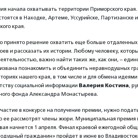
мия начала охватывать территории Приморского края. 
тоятся в Находке, Артеме, Уссурийске, Партизанске 
ого края.
ыло принято решение охватить еще больше отдаленных
оев и рассказать их истории. Любому человеку, котор
ятельностью, важно найти таких же, как они, – еди
извана познакомить и объединить неравнодушных гр
ториях нашего края, в том числе и для обмена идеями
нтству социальной информации
Валерия Костина
, р
ного фонда Александра Монастырева.
частие в конкурсе на получение премии, нужно подать
го ее рассмотрят члены жюри. Муниципальная премия 
евая начнется 1 апреля. Финал краевой ежегодной об
одушный гражданин» пройдет в июне во Владивостоке