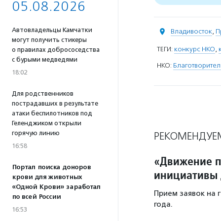
05.08.2026
Автовладельцы Камчатки
Владивосток
,
П
могут получить стикеры
ТЕГИ:
конкурс НКО
,
о правилах добрососедства
с бурыми медведями
НКО:
Благотворите
18:02
Для родственников
пострадавших в результате
атаки беспилотников под
Геленджиком открыли
горячую линию
РЕКОМЕНДУЕ
16:58
«Движение п
Портал поиска доноров
инициативы 
крови для животных
«Одной Крови» заработал
Прием заявок на 
по всей России
года.
16:53