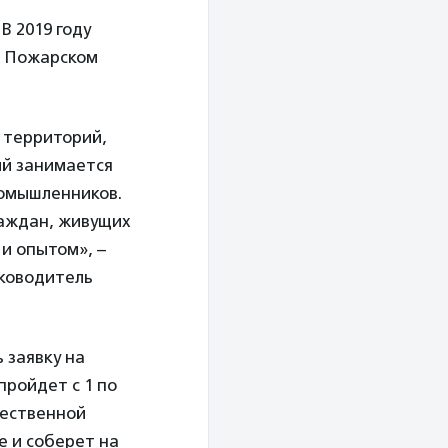
В 2019 году
и Пожарском
 территорий,
ый занимается
номышленников.
аждан, живущих
 и опытом», –
уководитель
 заявку на
пройдет с 1 по
щественной
 и соберет на