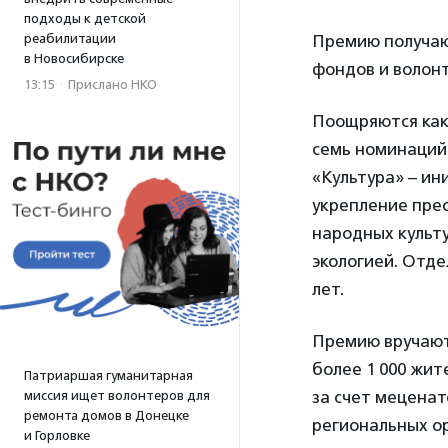
подходы к детской
реабилитации
Премию получаю
в Новосибирске
фондов и волонт
13:15
·
Прислано НКО
Поощряются как 
семь номинаций:
«Культура» – ин
укрепление прес
народных культ
экологией. Отде
лет.
Премию вручают 
более 1 000 жит
Патриаршая гуманитарная
за счет меценат
миссия ищет волонтеров для
ремонта домов в Донецке
региональных ор
и Горловке