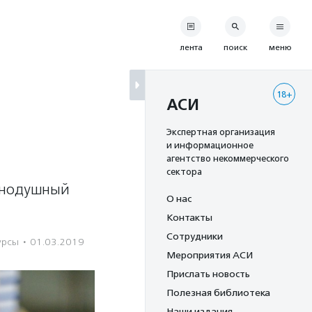
лента
поиск
меню
18+
АСИ
Экспертная организация
и информационное
агентство некоммерческого
сектора
авнодушный
О нас
Контакты
Сотрудники
урсы
·
01.03.2019
Мероприятия АСИ
Прислать новость
Полезная библиотека
Наши издания