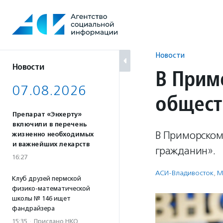
Перейти
к
содержанию
Новости
Новости
В Прим
07.08.2026
общест
Препарат «Энхерту»
включили в перечень
В Приморском
жизненно необходимых
и важнейших лекарств
гражданин».
16:27
АСИ-Владивосток
,
М
Клуб друзей пермской
физико-математической
школы № 146 ищет
фандрайзера
15:35
·
Прислано НКО