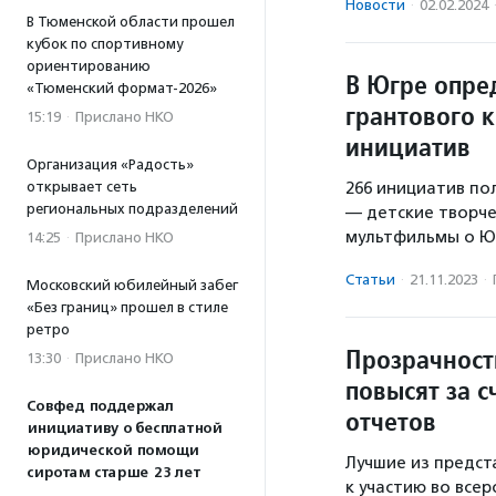
Новости
·
02.02.2024
В Тюменской области прошел
кубок по спортивному
ориентированию
В Югре опре
«Тюменский формат-2026»
грантового 
15:19
·
Прислано НКО
инициатив
Организация «Радость»
открывает сеть
266 инициатив по
региональных подразделений
— детские творче
мультфильмы о Ю
14:25
·
Прислано НКО
Статьи
·
21.11.2023
·
Московский юбилейный забег
«Без границ» прошел в стиле
ретро
Прозрачност
13:30
·
Прислано НКО
повысят за с
Совфед поддержал
отчетов
инициативу о бесплатной
юридической помощи
Лучшие из предст
сиротам старше 23 лет
к участию во все