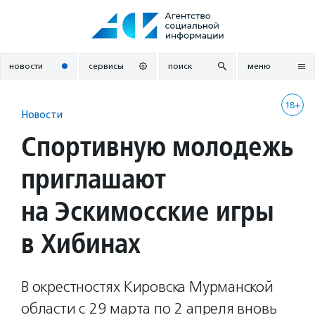
Перейти
к
содержанию
новости
сервисы
поиск
меню
18+
Новости
Спортивную молодежь
приглашают
на Эскимосские игры
в Хибинах
В окрестностях Кировска Мурманской
области с 29 марта по 2 апреля вновь