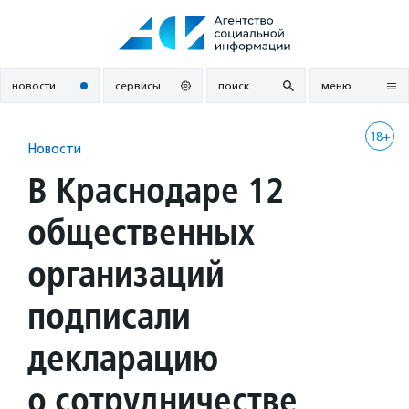
Перейти
к
содержанию
новости
сервисы
поиск
меню
18+
Новости
В Краснодаре 12
общественных
организаций
подписали
декларацию
о сотрудничестве