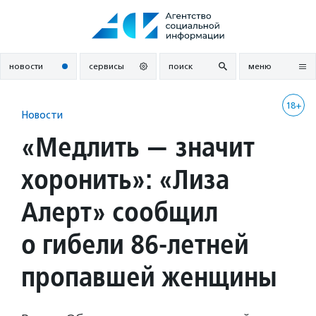
Перейти
к
содержанию
новости
сервисы
поиск
меню
18+
Новости
«Медлить — значит
хоронить»: «Лиза
Алерт» сообщил
о гибели 86-летней
пропавшей женщины