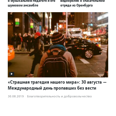
о музыкальном педагоге и его
видеоролик о спасательном
шумовом ансамбле
отряде из Оренбурга
«Страшная трагедия нашего мира»: 30 августа —
Международный день пропавших без вести
30.08.2019
·
Благотвори­тель­ность и доброволь­чест­во