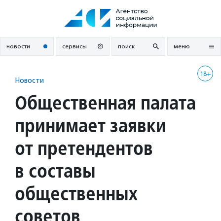
Перейти
к
содержанию
новости
сервисы
поиск
меню
18+
Новости
Общественная палата
принимает заявки
от претендентов
в составы
общественных
советов