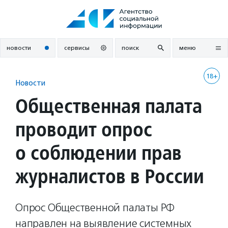
Перейти
к
содержанию
новости
сервисы
поиск
меню
18+
Новости
Общественная палата
проводит опрос
о соблюдении прав
журналистов в России
Опрос Общественной палаты РФ
направлен на выявление системных