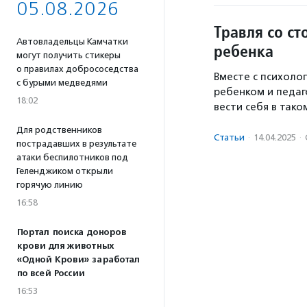
05.08.2026
Травля со ст
Автовладельцы Камчатки
ребенка
могут получить стикеры
о правилах добрососедства
Вместе с психоло
с бурыми медведями
ребенком и педаг
18:02
вести себя в тако
Для родственников
Статьи
·
14.04.2025
·
пострадавших в результате
атаки беспилотников под
Геленджиком открыли
горячую линию
16:58
Портал поиска доноров
крови для животных
«Одной Крови» заработал
по всей России
16:53