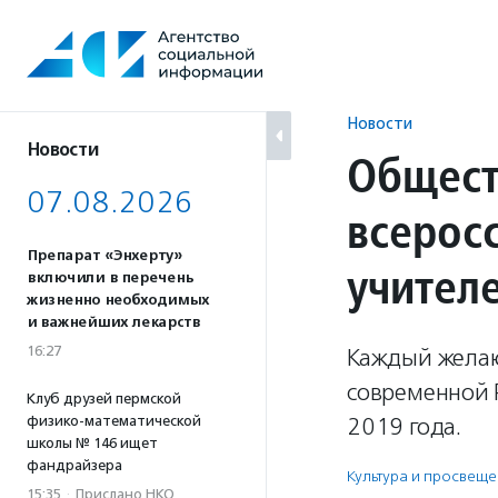
Перейти
к
содержанию
Новости
Новости
Общест
07.08.2026
всеросс
Препарат «Энхерту»
учител
включили в перечень
жизненно необходимых
и важнейших лекарств
16:27
Каждый желаю
современной 
Клуб друзей пермской
физико-математической
2019 года.
школы № 146 ищет
фандрайзера
Культура и просвещ
15:35
·
Прислано НКО