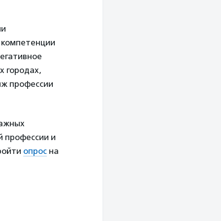
ми
 компетенции
негативное
х городах,
иж профессии
важных
й профессии и
Пройти
опрос
на