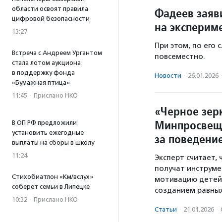
области освоят правила
Фадеев заяв
цифровой безопасности
на эксперим
13:27
При этом, по его 
Встреча с Андреем Ургантом
повсеместно.
стала лотом аукциона
в поддержку фонда
Новости
·
26.01.2026
«Бумажная птица»
11:45
·
Прислано НКО
«Черное зер
Минпросвеще
В ОП РФ предложили
установить ежегодные
за поведени
выплаты на сборы в школу
11:24
Эксперт считает,
получат инструме
Стихобиатлон «Км/вслух»
мотивацию детей 
соберет семьи в Липецке
созданием равных
10:32
·
Прислано НКО
Статьи
·
21.01.2026
·