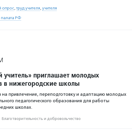
й опрос
,
труд учителя
,
учителя
 палата РФ
М
 учитель» приглашает молодых
в в нижегородские школы
 на привлечение, переподготовку и адаптацию молодых
ьного педагогического образования для работы
редних школах.
·
Благотвори­тель­ность и доброволь­чест­во