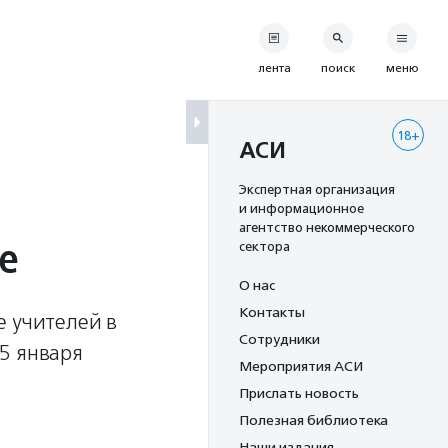
лента
поиск
меню
18+
АСИ
Экспертная организация
и информационное
агентство некоммерческого
е
сектора
О нас
Контакты
е учителей в
Сотрудники
5 января
Мероприятия АСИ
Прислать новость
Полезная библиотека
Наши издания