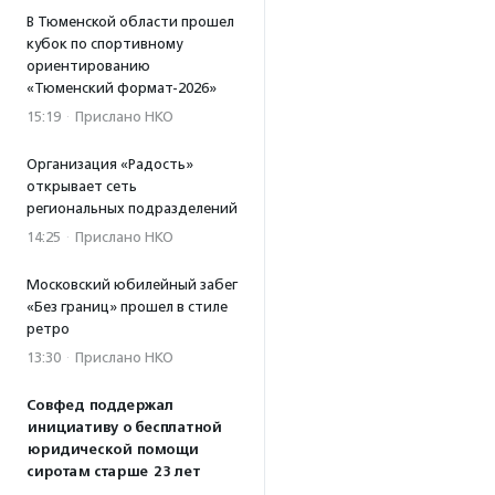
В Тюменской области прошел
кубок по спортивному
ориентированию
«Тюменский формат-2026»
15:19
·
Прислано НКО
Организация «Радость»
открывает сеть
региональных подразделений
14:25
·
Прислано НКО
Московский юбилейный забег
«Без границ» прошел в стиле
ретро
13:30
·
Прислано НКО
Совфед поддержал
инициативу о бесплатной
юридической помощи
сиротам старше 23 лет