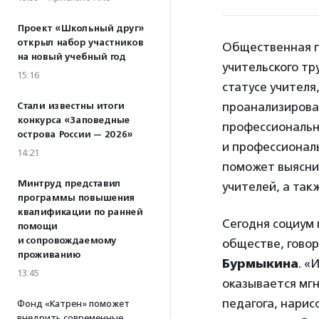
Проект «Школьный друг»
открыл набор участников
Общественная п
на новый учебный год
учительского тр
15:16
статусе учителя
проанализирова
Стали известны итоги
конкурса «Заповедные
профессиональн
острова России — 2026»
и профессиональ
14:21
поможет выясни
Минтруд представил
учителей, а так
программы повышения
квалификации по ранней
Сегодня социум 
помощи
и сопровождаемому
обществе, говор
проживанию
Бурмыкина
. «
13:45
оказывается мгн
педагога, нари
Фонд «Катрен» поможет
внедрить современные