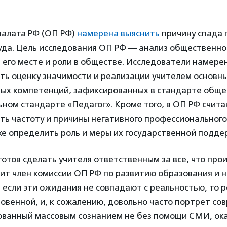
алата РФ (ОП РФ)
намерена выяснить
причину спада 
уда. Цель исследования ОП РФ — анализ общественно
, его месте и роли в обществе. Исследователи намере
ть оценку значимости и реализации учителем основн
ых компетенций, зафиксированных в стандарте обще
ном стандарте «Педагог». Кроме того, в ОП РФ счита
ть частоту и причины негативного профессиональног
же определить роль и меры их государственной подде
готов сделать учителя ответственным за все, что про
ит член комиссии ОП РФ по развитию образования и 
И если эти ожидания не совпадают с реальностью, то 
овенной, и, к сожалению, довольно часто портрет со
сованный массовым сознанием не без помощи СМИ, ок