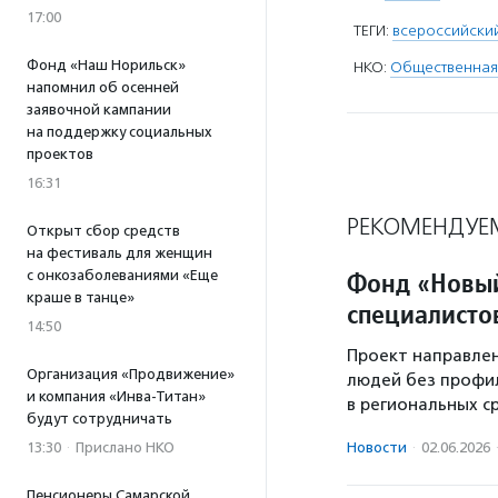
17:00
ТЕГИ:
всероссийски
Фонд «Наш Норильск»
НКО:
Общественная
напомнил об осенней
заявочной кампании
на поддержку социальных
проектов
16:31
РЕКОМЕНДУЕ
Открыт сбор средств
на фестиваль для женщин
Фонд «Новый
с онкозаболеваниями «Еще
краше в танце»
специалисто
14:50
Проект направлен
Организация «Продвижение»
людей без профил
и компания «Инва-Титан»
в региональных с
будут сотрудничать
13:30
·
Прислано НКО
Новости
·
02.06.2026
Пенсионеры Самарской