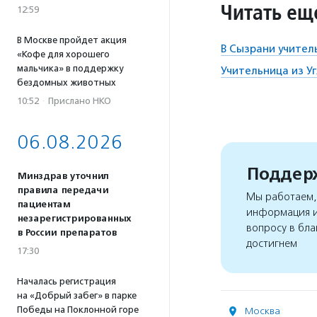
Читать ещ
12:59
В Москве пройдет акция
В Сызрани учител
«Кофе для хорошего
мальчика» в поддержку
Учительница из У
бездомных животных
10:52
·
Прислано НКО
06.08.2026
Поддерж
Минздрав уточнил
правила передачи
Мы работаем, 
пациентам
информация и
незарегистрированных
вопросу в бла
в России препаратов
достигнем
17:30
Началась регистрация
на «Добрый забег» в парке
Победы на Поклонной горе
Москва