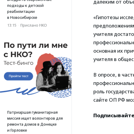
далеким от объе
подходы к детской
реабилитации
«Гипотезы иссл
в Новосибирске
предположениям
13:15
·
Прислано НКО
учителя достато
профессиональн
основная их пр
учителя в обще
В опросе, в час
профессиональн
роль государств
сайте ОП РФ мож
Патриаршая гуманитарная
Подписывайтес
миссия ищет волонтеров для
ремонта домов в Донецке
и Горловке