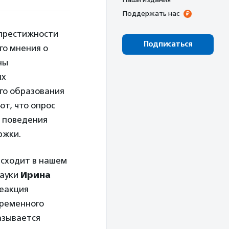
Поддержать нас
престижности
Подписаться
го мнения о
ны
ых
го образования
ют, что опрос
о поведения
ржки.
исходит в нашем
науки
Ирина
реакция
временного
азывается