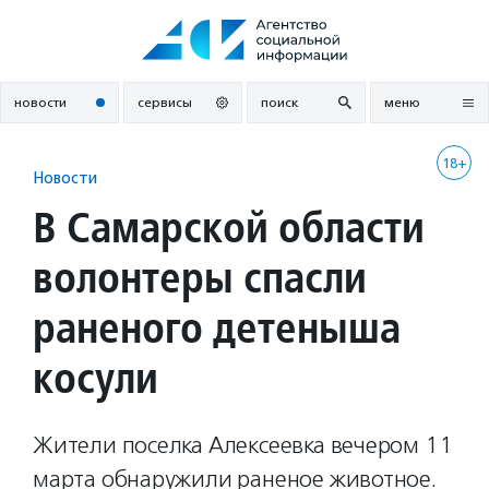
Перейти
к
содержанию
новости
сервисы
поиск
меню
18+
Новости
В Самарской области
волонтеры спасли
раненого детеныша
косули
Жители поселка Алексеевка вечером 11
марта обнаружили раненое животное.