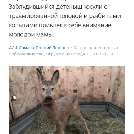
Заблудившийся детеныш косули с
травмированной головой и разбитыми
копытами привлек к себе внимание
молодой мамы.
АСИ-Самара
,
Георгий Портнов
·
Благотвори­тель­ность и
доброволь­чест­во
,
Окружающая среда
·
19.03.2019