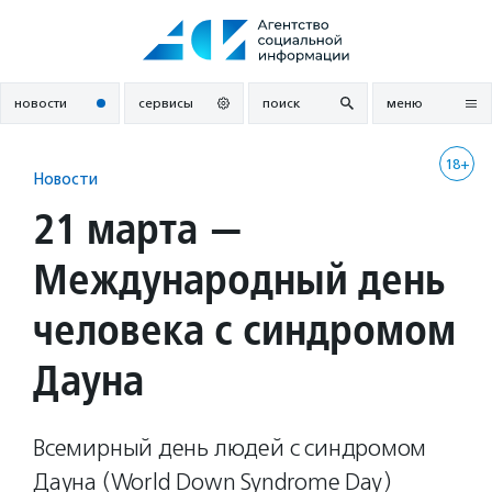
Перейти
к
содержанию
новости
сервисы
поиск
меню
18+
Новости
21 марта —
Международный день
человека с синдромом
Дауна
Всемирный день людей с синдромом
Дауна (World Down Syndrome Day)