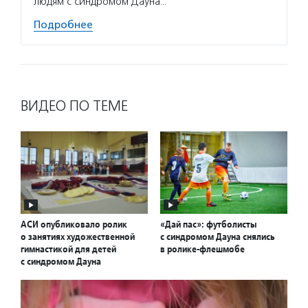
людям с синдромом Дауна…
корпус
Подробнее
Подро
ВИДЕО ПО ТЕМЕ
АСИ опубликовало ролик
«Дай пас»: футболисты
о занятиях художественной
с синдромом Дауна снялись
гимнастикой для детей
в ролике-флешмобе
с синдромом Дауна